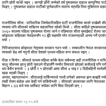
लागि छोरी साथी भइन् । कान्छी छोरी जन्मेको वर्ष पुष्पकमल दाहाल कम्युनिष्ट पा
थिइन् । पुष्पकमल दाहाल पार्टीको पूर्णकालीन सदस्य भएपछि पिता मुक्तिराम दा
राजनीतिमा सीता : पारिवारिक जिम्मेवारीसहित पार्टी राजनीतिमा चासो राखेकी सीत
त्यसमा पनि सीताको सक्रिय सहभागिता रहेको थियो । सीता कहिले पुष्पकमललाई 
२०६० सालमा पहिला पुष्पकमल रोल्पा जाने र पछिमात्र सीता मुम्वईबाट रोल्पा जाने 
कोइराला सहितका नेताहरुसँग १२ बूँदे सहमति गरेर राजतन्त्रको अन्त्य गर्ने प
भयो ।
गिरिजाप्रसाद कोइराला नेतृत्वमा सरकार गठन भयो । तत्कालीन नेपाल सरकारका गृह
त्यसको डेढ वर्ष नपुग्दै सीता देशको प्रथम महिला बन्न सफल भइन् ।
पीडा र विगोग : सीताले प्रथम महिला बनेकै बेला सबैभन्दा बढी राजनीतिक र पार
चालु जीवनमा ज्ञानु छोरी गुमाउने पीडासँगै गम्भीर विमारले छोएको कसैलाई पनि
थप बेचैन बनायो । ३ छोरी र १ छोराकी आमा सीता ४ भाइ र २ दिदीबहिनी मध्येकी
खडा भएकी थिइन् ।
अन्तत, महाप्रस्थान : सीतालाई पार्किन्सस्ले गाल्दै लगेको अवस्था झन बल्झंदै
त्यहीं रोक्न बाहेक अरु केही गर्न सकिंदैन्थ्यो । सीताको उपचारका लागि नेपा
बिहान ८:३३ बजे यस धर्तीबाट संधैका लागि बिदा लिएकी छन् ।
प्रकाशित समय १३:१५ बजे