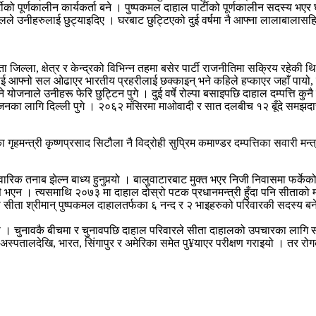
र्टीको पूर्णकालीन कार्यकर्ता बने । पुष्पकमल दाहाल पार्टीको पूर्णकालीन सदस्य भ
हालले उनीहरुलाई छुट्याइदिए । घरबाट छुट्टिएको दुई वर्षमा नै आफ्ना लालाबालासह
ा जिल्ला, क्षेत्र र केन्द्रको विभिन्न तहमा बसेर पार्टी राजनीतिमा सक्रिय रहे
आफ्नो सल ओढाएर भारतीय प्रहरीलाई छक्काइन् भने कहिले हप्काएर जहाँ पायो, त्
योजनाले उनीहरू फेरि छुट्टिन पुगे । दुई वर्षे रोल्पा बसाइपछि दाहाल दम्पत्ति कु
्रयोजनका लागि दिल्ली पुगे । २०६२ मंसिरमा माओवादी र सात दलबीच १२ बूँदे समझदा
मन्त्री कृष्णप्रसाद सिटौला नै विद्रोही सुप्रिम कमाण्डर दम्पत्तिका सवारी मन्
िवारिक तनाब झेल्न बाध्य हुनुपर्‍यो । बालुवाटारबाट मुक्त भएर निजी निवासमा फर
 पत्तै भएन । त्यसमाथि २०७३ मा दाहाल दोस्रो पटक प्रधानमन्त्री हुँदा पनि सीत
 सीता श्रीमान् पुष्पकमल दाहालतर्फका ६ नन्द र २ भाइहरुको परिवारकी सदस्य बन
 गयो । चुनावकै बीचमा र चुनावपछि दाहाल परिवारले सीता दाहालको उपचारका लागि सम
लका अस्पतालदेखि, भारत, सिंगापुर र अमेरिका समेत पु¥याएर परीक्षण गराइयो । तर 