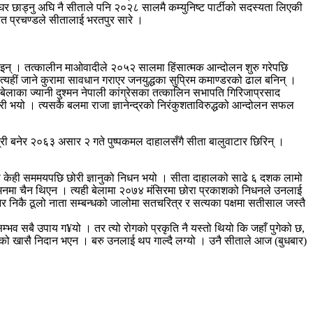
एर घर छाड्नु अघि नै सीताले पनि २०२८ सालमै कम्युनिष्ट पार्टीको सदस्यता लिएकी
ित प्रचण्डले सीतालाई भरतपुर सारे ।
की थिइन् । तत्कालीन माओवादीले २०५२ सालमा हिंसात्मक आन्दोलन शुरु गरेपछि
यहीं जाने कुरामा सावधान गराएर जनयुद्धका सुप्रिम कमाण्डरको ढाल बनिन् ।
नै बेलाका ज्यानी दुश्मन नेपाली कांग्रेसका तत्कालिन सभापति गिरिजाप्रसाद
री भयो । त्यसकै बलमा राजा ज्ञानेन्द्रको निरंकुशताविरुद्धको आन्दोलन सफल
त्री बनेर २०६३ असार २ गते पुष्पकमल दाहालसँगै सीता बालुवाटार छिरिन् ।
्केको केही सममयपछि छोरी ज्ञानुको निधन भयो । सीता दाहालको साढे ६ दशक लामो
ाको मनमा चैन थिएन । त्यही बेलामा २०७४ मंसिरमा छोरा प्रकाशको निधनले उनलाई
ेर निकै ठूलो नाता सम्बन्धको जालोमा सतचरित्र र सत्यका पक्षमा सतीसाल जस्तै
्भव सबै उपाय ग¥यो । तर त्यो रोगको प्रकृति नै यस्तो थियो कि जहाँ पुगेको छ,
रोगको खासै निदान भएन । बरु उनलाई थप गाल्दै लग्यो । उनै सीताले आज (बुधबार)