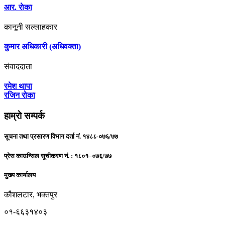
आर. राेका
कानूनी सल्लाहकार
कुमार अधिकारी (अधिवक्ता)
संवाददाता
रमेश थापा
रजिन रोका
हाम्राे सम्पर्क
सूचना तथा प्रसारण विभाग दर्ता नं. १४८८-०७६/७७
प्रेस काउन्सिल सूचीकरण नं. : १८०१–०७६/७७
मुख्य कार्यालय
कौशलटार, भक्तपुर
०१-६६३१४०३