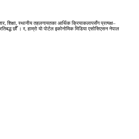
बजार, शिक्षा, स्थानीय तहलगायतका आर्थिक क्रियाकलापसँग प्रत्यक्ष–
रतिबद्ध छौँ । र, हाम्राे याे पाेर्टल इकोनोमिक मिडिया एसोसिएसन नेपाल
....थप