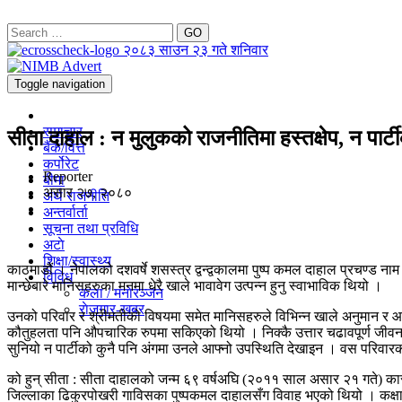
GO
२०८३ साउन २३ गते शनिवार
Toggle navigation
समाचार
सीता दाहाल : न मुलुकको राजनीतिमा हस्तक्षेप, न पार्ट
बैंक/वित्त
कर्पोरेट
Reporter
बीमा
असार २७, २०८०
अर्थ राजनीति
अन्तर्वार्ता
सूचना तथा प्रविधि
अटाे
शिक्षा/स्वास्थ्य
काठमाडौं । नेपालको दशवर्षे शसस्त्र द्वन्द्वकालमा पुष्प कमल दाहाल प्रचण्ड
विविध
मान्छेबारे मानिसहरुका मनमा धेरै खाले भावावेग उत्पन्न हुनु स्वाभाविक थियो ।
कला / मनाेरञ्जन
राेजगार-खबर
उनको परिवार र श्रीमतीको विषयमा समेत मानिसहरुले विभिन्न खाले अनुमान र आं
कौतुहलता पनि औपचारिक रुपमा सकिएको थियो । निक्कै उत्तार चढावपूर्ण जीवन 
सुनियो न पार्टीको कुनै पनि अंगमा उनले आफ्नो उपस्थिति देखाइन । वस परिवारक
को हुन् सीता : सीता दाहालको जन्म ६९ वर्षअघि (२०११ साल असार २१ गते) का
जिल्लाका ढिकुरपोखरी गाविसका पुष्पकमल दाहालसँग विवाह भएको थियो । कक्षा १०