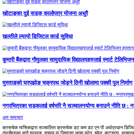
खोटाङका दुई सडक कालोपत्र योजना अधुरै
खल्तीले ल्यायो डिजिटल कार्ड सुविधा
कुमारी बैंकद्वारा गौमुलका सामुदायिक विद्यालयहरुलाई स्मार्ट टेलिभिज
मुस्ताङको घरपझोङ चक्रपथ जोड्ने ठिनी खोलामा पक्की पुल निर्माण
नगरभित्रका सडकलाई वर्षभरि नै सञ्चालनयोग्य बनाउने नीति छ : नगर
अरु समाचार
क्रसचेक मासिकद्वारा सञ्चालित क्रसचेक डट कम डट एन पी अर्थप्रधान डिजिटल
तपाईंहरुका कुनै सल्लाह, सुझाव वा जिज्ञासा भएमा फोन, इमेल, ह्वाटसएप, भाइवरको