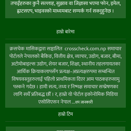
तपाईंहरुका कुनै सल्लाह, सुझाव वा जिज्ञासा भएमा फोन, इमेल,
ह्वाटसएप, भाइवरको माध्यमबाट सम्पर्क गर्न सक्नुहुनेछ ।
हाम्राे बारेमा
क्रसचेक मासिकद्वारा सञ्चालित crosscheck.com.np समाचार
पोर्टलले नेपालको बैकिङ, वित्तीय क्षेत्र, व्यापार, उद्योग, बजार, बीमा,
अटोमोबाइल्स उद्योग, शेयर बजार, शिक्षा, स्थानीय तहलगायतका
आर्थिक क्रियाकलापसँग प्रत्यक्ष–अप्रत्यक्षरुपमा सम्बन्धित
विषयवस्तुहरुलाई पहिलो प्राथमिकता दिएर आम पाठकहरुसामु
पस्कने गर्दछ । हामी सत्य, तथ्य र निष्पक्ष समाचार सम्प्रेषणका
लागि सधैँ प्रतिबद्ध छौँ । र, हाम्राे याे पाेर्टल इकोनोमिक मिडिया
एसोसिएसन नेपाल
....थप जानकारी
हाम्राे टिम