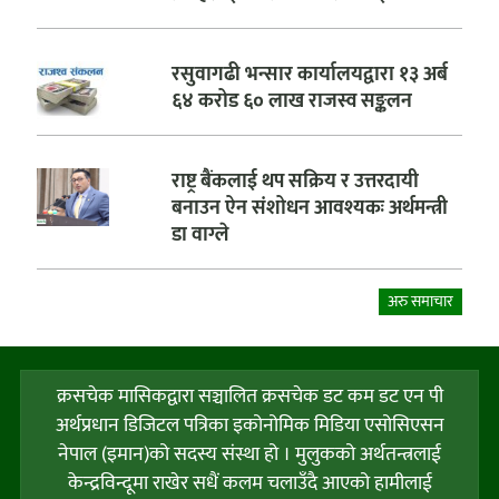
रसुवागढी भन्सार कार्यालयद्वारा १३ अर्ब
६४ करोड ६० लाख राजस्व सङ्कलन
राष्ट्र बैंकलाई थप सक्रिय र उत्तरदायी
बनाउन ऐन संशोधन आवश्यकः अर्थमन्त्री
डा वाग्ले
अरु समाचार
क्रसचेक मासिकद्वारा सञ्चालित क्रसचेक डट कम डट एन पी
अर्थप्रधान डिजिटल पत्रिका इकोनोमिक मिडिया एसोसिएसन
नेपाल (इमान)को सदस्य संस्था हो । मुलुकको अर्थतन्त्रलाई
केन्द्रविन्दूमा राखेर सधैं कलम चलाउँदै आएको हामीलाई