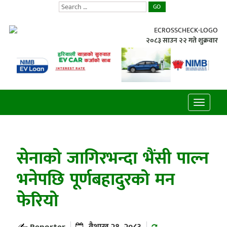
GO
२०८३ साउन २२ गते शुक्रवार
Toggle
navigatio
सेनाको जागिरभन्दा भैंसी पाल्न
भनेपछि पूर्णबहादुरको मन
फेरियो
Reporter
वैशाख २१, २०८३