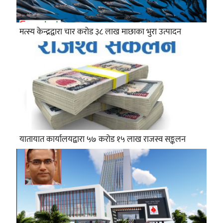
मत्स्य केन्द्रद्वारा चार करोड ३८ लाख माछाका भुरा उत्पादन
यातायात कार्यालयद्वारा ५७ करोड १५ लाख राजस्व सङ्कलन