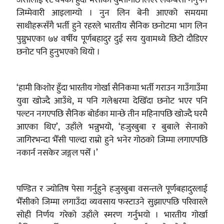
जिम्मेवारी आइलाग्यो । नुन लिन बेनी आएको समयमा
साथीहरूसँगै भर्ती हुने रहरले भारतीय सैनिक छनोटमा भाग लिन
पुग्नुभएका ७४ वर्षीय पूर्णबहादुर दुई सय युवामध्ये छिटो दौडिएर
छनोट पनि हुनुभएको थियो ।
‘हामी किशोर हुँदा भारतीय गोर्खा सैनिकमा भर्ती गराउन गाउँगाउँमा
युवा खोज्दै आउँथे, म पनि गलेश्वरमा देखिँदा छनोट भएर पनि
पल्टन नगएपछि सैनिक बोर्डका मान्छे तीन महिनापछि खोज्दै घरमै
आएका थिए’, उहाँले भन्नुभयो, ‘हजुरबुबा र बुबाले सेनाको
जागिरभन्दा भैँसी पाल्दा राम्रो हुने भनेर गोठको जिम्मा लगाएपछि
नकार्न नसकेर जङ्गल पसेँ ।’
पण्डित र ज्योतिष पेसा गर्नुहुने हजुरबुबा वसन्तले पूर्णबहादुरलाई
भैँसीको जिम्मा लगाउँदा व्यवसाय फस्टाउने सुझाएपछि परिवारले
सोही निर्णय गरेको उहाँले स्मरण गर्नुभयो । भारतीय गोर्खा