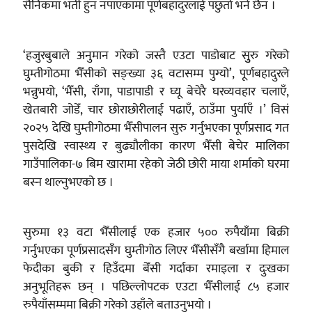
सैनिकमा भर्ती हुन नपाएकामा पूर्णबहादुरलाई पछुतो भने छैन ।
‘हजुरबुबाले अनुमान गरेको जस्तै एउटा पाडोबाट सुुरु गरेको
घुम्तीगोठमा भैँसीको सङ्ख्या ३६ वटासम्म पुग्यो’, पूर्णबहादुरले
भन्नुभयो, ‘भैँसी, राँगा, पाडापाडी र घ्यू बेचेरै घरव्यवहार चलाएँ,
खेतबारी जोडेँ, चार छोराछोरीलाई पढाएँ, ठाउँमा पुर्याएँ ।’ विसं
२०२५ देखि घुम्तीगोठमा भैँसीपालन सुरु गर्नुभएका पूर्णप्रसाद गत
पुसदेखि स्वास्थ्य र बुढ्यौलीका कारण भैँसी बेचेर मालिका
गाउँपालिका-७ बिम खारामा रहेको जेठी छोरी माया शर्माको घरमा
बस्न थाल्नुभएको छ ।
सुरुमा १३ वटा भैँसीलाई एक हजार ५०० रुपैयाँमा बिक्री
गर्नुभएका पूर्णप्रसादसँग घुम्तीगोठ लिएर भैँसीसँगै बर्खामा हिमाल
फेदीका बुकी र हिउँदमा बेँसी गर्दाका रमाइला र दुःखका
अनुभूतिहरू छन् । पछिल्लोपटक एउटा भैँसीलाई ८५ हजार
रुपैयाँसम्ममा बिक्री गरेको उहाँले बताउनुभयो ।