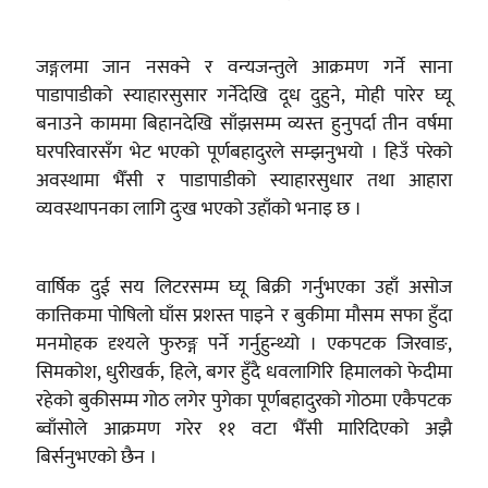
जङ्गलमा जान नसक्ने र वन्यजन्तुले आक्रमण गर्ने साना
पाडापाडीको स्याहारसुसार गर्नेदेखि दूध दुहुने, मोही पारेर घ्यू
बनाउने काममा बिहानदेखि साँझसम्म व्यस्त हुनुपर्दा तीन वर्षमा
घरपरिवारसँग भेट भएको पूर्णबहादुरले सम्झनुभयो । हिउँ परेको
अवस्थामा भैँसी र पाडापाडीको स्याहारसुधार तथा आहारा
व्यवस्थापनका लागि दुःख भएको उहाँको भनाइ छ ।
वार्षिक दुई सय लिटरसम्म घ्यू बिक्री गर्नुभएका उहाँ असोज
कात्तिकमा पोषिलो घाँस प्रशस्त पाइने र बुकीमा मौसम सफा हुँदा
मनमोहक दृश्यले फुरुङ्ग पर्ने गर्नुहुन्थ्यो । एकपटक जिरवाङ,
सिमकोश, धुरीखर्क, हिले, बगर हुँदै धवलागिरि हिमालको फेदीमा
रहेको बुकीसम्म गोठ लगेर पुगेका पूर्णबहादुरको गोठमा एकैपटक
ब्वाँसोले आक्रमण गरेर ११ वटा भैँसी मारिदिएको अझै
बिर्सनुभएको छैन ।