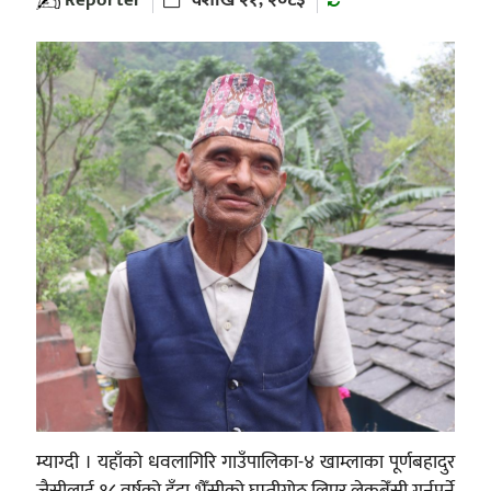
म्याग्दी । यहाँको धवलागिरि गाउँपालिका-४ खाम्लाका पूर्णबहादुर
जैसीलाई १८ वर्षको हुँदा भैँसीको घुम्तीगोठ लिएर लेकबेँसी गर्नुपर्ने