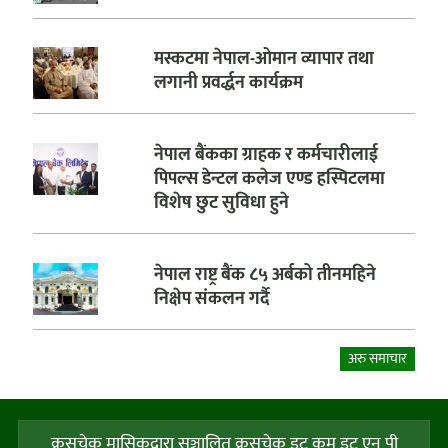
मस्कटमा नेपाल-ओमान व्यापार तथा
लगानी प्रवर्द्धन कार्यक्रम
नेपाल बैंकका ग्राहक र कर्मचारीलाई
पिपल्स डेन्टल कलेज एण्ड हस्पिटलमा
विशेष छुट सुविधा हुने
नेपाल राष्ट्र बैंक ८५ अर्बको तीनमहिने
निक्षेप संकलन गर्दै
अरु समाचार
क्रसचेक मासिकद्वारा सञ्चालित क्रसचेक डट कम डट एन पी