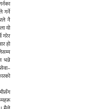
गर्नका
 गर्ने
रले नै
िला यो
े गरेर
वार हो
लेसम्म
भन्ने
सेवा–
कारको
ामीसँग
्रमहरू
। मैले