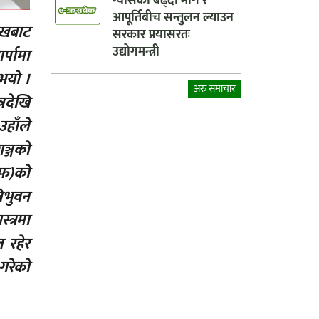
ग्यासको बढ्दो माग र
आपूर्तिबीच सन्तुलन ल्याउन
ोखबाट
सरकार प्रयासरतः
उद्योगमन्त्री
र्पामा
भयो ।
अरु समाचार
्रदेखि
उहाँले
गञ्जको
मएफ)को
रिभुवन
त्रमा
त रहेर
 गरेको