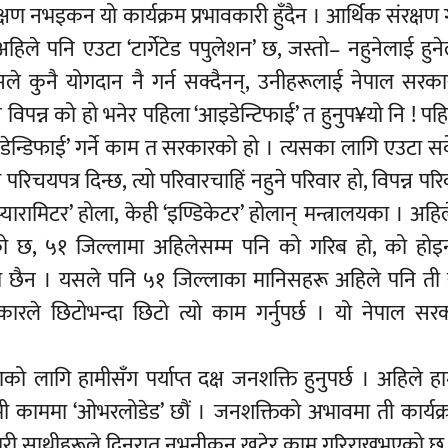
षण नभइकन यो कार्यक्रम प्रभावकारी हुँदैन । आर्थिक संरक्षण 
हिले पनि एउटा ‘टार्गेटेड पपुलेशन’ छ, जस्तो– नहुनेलाई हुनेले
ले कुनै योगदान नै गर्न सक्दैनन्, उनीहरूलाई नेपाल सरका
ै विपन्न को हो भनेर पहिला ‘आइडेन्टिफाई’ त हुनुप¥यो नि ! पह
डेन्डिफाई’ गर्ने काम त सरकारको हो । त्यसका लागि एउटा सर्व
चयपत्र दिन्छ, त्यो परिवारचाहिं नहुने परिवार हो, विपन्न परि
यारामिटर’ होला, केही ‘इण्डिकेटर’ होलान् मन्त्रालयका । अहि
को छ, ५१ जिल्लामा अहिलेसम्म पनि को गरिब हो, को होइन 
ो छैन । यसले पनि ५१ जिल्लाका मानिसहरू अहिले पनि ती 
कारले छिटोभन्दा छिटो त्यो काम गर्नुपर्छ । यो नेपाल सर
ो लागि हामीसँग पर्याप्त दक्ष जनशक्ति हुनुपर्छ । अहिले ह
 हामी काममा ‘ओभरलोडेड’ छौं । जनशक्तिको अभावमा ती कार्यक
मचारी साथीहरूले दिनरात नभनीकन खटेर काम गरिराख्नुभएको छ 