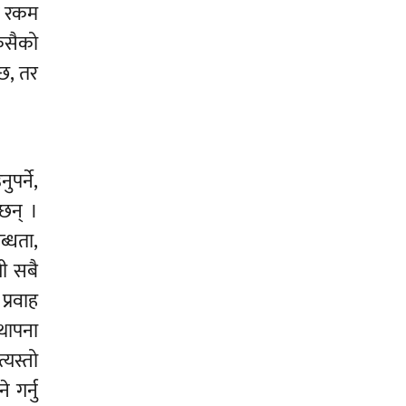
्म रकम
कसैको
्छ, तर
पर्ने,
ँछन् ।
ब्धता,
यी सबै
प्रवाह
्थापना
्यस्तो
 गर्नु