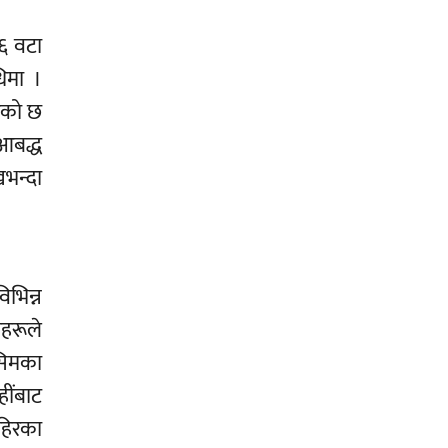
३६ वटा
िमा ।
गेको छ
आबद्ध
खभन्दा
भिन्न
हरूले
सिमका
हींबाट
ाहिरका