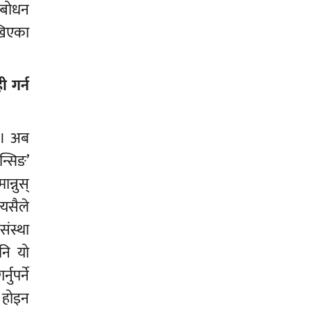
म्बोधन
खिएका
 गर्न
ं । अब
न्सिङ’
न्नुस्
्यसैले
संस्था
पनि यो
ुपर्ने
ि होइन