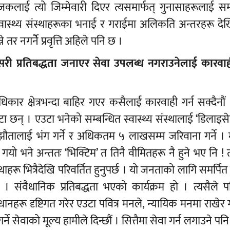
ोजकलाई त्यो जिम्मेवारी दिएर त्यसमार्फत् गुनासाहरूलाई स
वास्थ्य संस्थाहरूका भनाई र गराईमा अलिकति अन्तरहरू दे
ने तर नगर्नेे प्रवृत्ति अहिले पनि छ ।
सरी प्रतिबद्धता जनाएर सेवा उपलब्ध नगराउनेलाई कारवाही
कार क्षेत्रभन्दा बाहिर गएर कसैलाई कारवाही गर्न सक्दैनौ
 छन् । एउटा भनेको सम्बन्धित स्वास्थ्य संस्थालाई ‘डिलाइसे
्झौतालाई भंग गर्ने र अधिकतम ५ लाखसम्म जरिवाना गर्ने । मा
ा गयो भने अन्ततः ‘भिक्टिम’ त तिनै वीमितहरू नै हुने भए नि ! त
्थाहरू भित्रैदेखि परिवर्तित हुनुपर्छ । यो जनताको लागि समर्पित 
 । संवैधानिक प्रतिबद्धता भएको कार्यक्रम हो । त्यसैले 
नहरू दृष्टिगत गरेर एउटा पवित्र मनले, न्यायिक मनमा राखेर गर्न
े सेवाको मूल्य हामीले दिन्छौं । सित्तैमा सेवा गर्न लगाउने पन