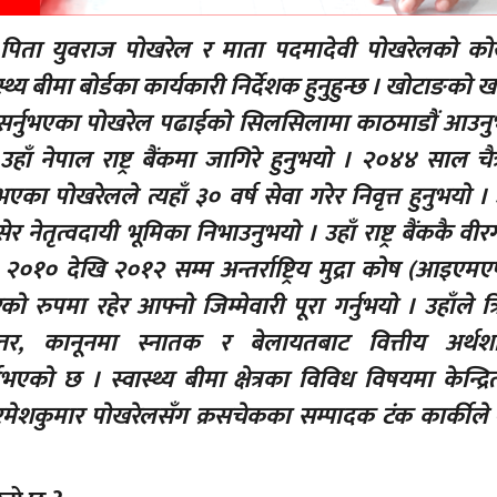
पिता युवराज पोखरेल र माता पदमादेवी पोखरेलको क
य बीमा बोर्डका कार्यकारी निर्देशक हुनुहुन्छ । खोटाङको खा
सर्नुभएका पोखरेल पढाईको सिलसिलामा काठमाडौं आउनु
हाँ नेपाल राष्ट्र बैंकमा जागिरे हुनुभयो । २०४४ साल चैत
ुभएका पोखरेलले त्यहाँ ३० वर्ष सेवा गरेर निवृत्त हुनुभयो । 
ेर नेतृत्वदायी भूमिका निभाउनुभयो । उहाँ राष्ट्र बैंककै वीर
 सन् २०१० देखि २०१२ सम्म अन्तर्राष्ट्रिय मुद्रा कोष (आइए
 रुपमा रहेर आफ्नो जिम्मेवारी पूरा गर्नुभयो । उहाँले त्
कोत्तर, कानूनमा स्नातक र बेलायतबाट वित्तीय अर्थशास्
भएको छ । स्वास्थ्य बीमा क्षेत्रका विविध विषयमा केन्द्रि
ेशक रमेशकुमार पोखरेलसँग क्रसचेकका सम्पादक टंक कार्कीले