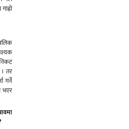
गाह्रो
ै अलिक
वश्यक
 निकट
ा । तर
 गर्ने
ति भएर
भावमा
?