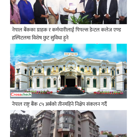
नेपाल बैंकका ग्राहक र कर्मचारीलाई पिपल्स डेन्टल कलेज एण्ड
हस्पिटलमा विशेष छुट सुविधा हुने
नेपाल राष्ट्र बैंक ८५ अर्बको तीनमहिने निक्षेप संकलन गर्दै