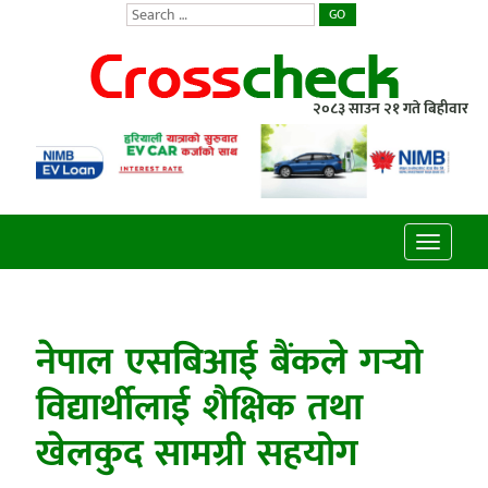
GO
२०८३ साउन २१ गते बिहीवार
Toggle
navigatio
नेपाल एसबिआई बैंकले गर्‍यो
विद्यार्थीलाई शैक्षिक तथा
खेलकुद सामग्री सहयोग