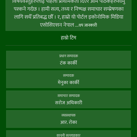
विषयवस्तुहरुलाई पहिलो प्राथमिकता दिएर आम पाठकहरुसामु
पस्कने गर्दछ । हामी सत्य, तथ्य र निष्पक्ष समाचार सम्प्रेषणका
लागि सधैँ प्रतिबद्ध छौँ । र, हाम्राे याे पाेर्टल इकोनोमिक मिडिया
एसोसिएसन नेपाल
....थप जानकारी
हाम्राे टिम
प्रधान सम्पादक
टंक कार्की
सम्पादक
मेनुका कार्की
समाचार सम्पादक
सराेज अधिकारी
व्यवस्थापक
आर. राेका
कानूनी सल्लाहकार