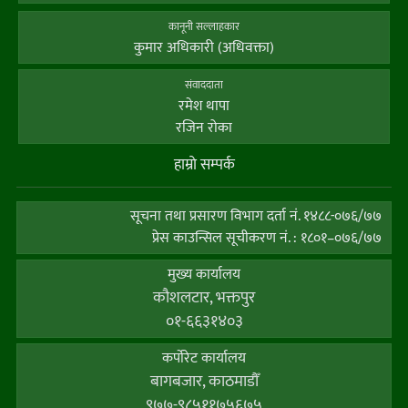
कानूनी सल्लाहकार
कुमार अधिकारी (अधिवक्ता)
संवाददाता
रमेश थापा
रजिन रोका
हाम्राे सम्पर्क
सूचना तथा प्रसारण विभाग दर्ता नं. १४८८-०७६/७७
प्रेस काउन्सिल सूचीकरण नं. : १८०१–०७६/७७
मुख्य कार्यालय
कौशलटार, भक्तपुर
०१-६६३१४०३
कर्पाेरेट कार्यालय
बागबजार, काठमाडौँ
९७७-९८५११७५६७५