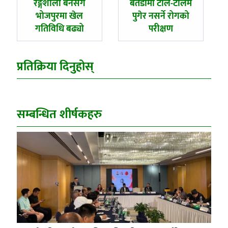
पछिल्लाे
अघिल्लाे
रङ्गशाला बनेसँगै
बैतडीमा टोल-टोलमै
-
-
भोजपुरमा खेल
पुगेर नसर्ने रोगको
गतिविधि बढ्यो
परीक्षण
प्रतिक्रिया दिनुहोस्
सम्बन्धित शीर्षकहरु