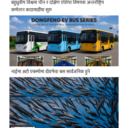
बहुध्रुवीय विश्वमा चीन र दक्षिण एशिया विषयक अन्तर्राष्ट्रिय
सम्मेलन काठमाडौंमा सुरु
नाईमा अटो एक्स्पोमा डोङफेङ बस सार्वजनिक हुने