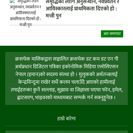
समृद्धिका लागि अनुसन्धान, नवप्रर्वतन र
आविस्कारलाई प्राथमिकता दिएको हो :
मन्त्री पुन
अरु समाचार
क्रसचेक मासिकद्वारा सञ्चालित क्रसचेक डट कम डट एन पी
अर्थप्रधान डिजिटल पत्रिका इकोनोमिक मिडिया एसोसिएसन
नेपाल (इमान)को सदस्य संस्था हो । मुलुकको अर्थतन्त्रलाई
केन्द्रविन्दूमा राखेर सधैं कलम चलाउँदै आएको हामीलाई
तपाईंहरुका कुनै सल्लाह, सुझाव वा जिज्ञासा भएमा फोन, इमेल,
ह्वाटसएप, भाइवरको माध्यमबाट सम्पर्क गर्न सक्नुहुनेछ ।
हाम्राे बारेमा