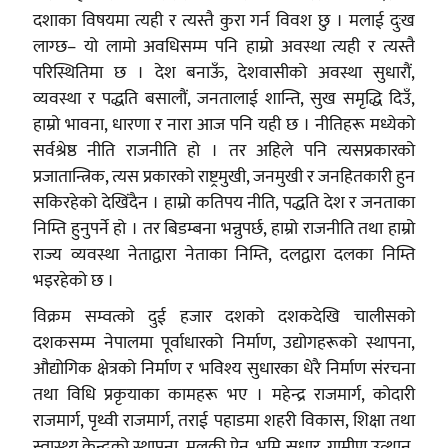
दशाका विषयमा त्यही र त्यस्तै कुरा गर्न विवश छु । मलाई दुःख
लाग्छ– यो लामो अवधिसम्म पनि हाम्रो अवस्था त्यही र त्यस्तै
परिस्थितिमा छ । देश बनाऊँ, देशवासीको अवस्था सुधारौं,
व्यवस्था र पद्धति बसालौं, जनतालाई शान्ति, सुख समृद्धि दिउँ,
हाम्रो भावना, धारणा र नारा आज पनि यही छ । नीतिहरू मध्येको
सर्वश्रेष्ठ नीति राजनीति हो । तर अहिले पनि त्यसप्रकारको
प्रजातान्त्रिक, त्यस प्रकारको राष्ट्रमुखी, जनमुखी र जनहितकारी हुन
सकिरहेको देखिंदैन । हाम्रो कतिपय नीति, पद्धति देश र जनताका
निम्ति हुनुपर्ने हो । तर बिडम्बना भन्नुपर्छ, हाम्रो राजनीति तथा हाम्रो
राज्य व्यवस्था नेताद्वारा नेताका निम्ति, दलद्वारा दलका निम्ति
भइरहेको छ ।
विक्रम सम्वत्को दुई हजार दशको दशकदेखि चालीसको
दशकसम्म नेपालमा पूर्वाधारको निर्माण, उद्योगहरूको स्थापना,
औद्योगिक क्षेत्रको निर्माण र भविश्य सुधारका धेरै निर्माण संरचना
तथा विधि प्रकृयाका कामहरू भए । महेन्द्र राजमार्ग, कोदारी
राजमार्ग, पृथ्वी राजमार्ग, तराई पहाडमा शहरी विकास, शिक्षा तथा
स्वास्थ्य केन्द्रको स्थापना, मूलुकी ऐन, भूमि सुधार, ग्रामीण उत्थान,