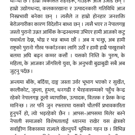
धौ–धौ छ । हाम्रा विकसित शहरहरू, गाउँहरू आज उजाड छन् ।
हाम्रो उद्योगधन्दा, कलकारखाना र उत्पादनकारी गतिविधि आज
निस्प्रभावी बनेका छन् । त्यसैले त हाम्रो होनहार जनशक्ति
बेरोजगारीका कारण विदेशीन बाध्य छन् । त्यसै भएर त नेपालगञ्ज
जस्तो पुरानो उन्नत आर्थिक केन्द्रस्थलमा उभिएर हामी आजको कटु
यथार्थता देख्न, भोग्न र भन्न बाध्य छौं । अब म भन्छु, अब हामी
राष्ट्रको पुरानो गौरव फर्काउनका लागि उठौं र हामी हाम्रै पाखुराको
बलमा अघि बढ्न कम्मर कसौं । यसको निम्ति के पुरुष, के
महिला, के आजका जाँगरिलो युवा, के अनुभवी बुढाबुढी सबै अब
जुट्नु पर्दछ ।
अन्त्यमा बाँके, बर्दिया, दाङ्ग जस्ता उर्वर भूभाग भएको र सुर्खेत,
कालीकोट, जुम्ला, हुम्ला, धनगढी र भैरहवासम्मको पहुँच केन्द्र
रहेको नेपालगञ्ज ठूलो व्यापारिक, उत्पादक, वितरक र प्रेरक केन्द्र
मानिन्छ । तर पनि जुन रफ्तारमा यसको चौतर्फी प्रभावकारिता
हुनुपर्ने हो, त्यो भइरहेको छैन । आपस–आपसमा मिलेर बस्ने
नेपाली समाजको विशेषतालाई ध्यानमा राखेर यस क्षेत्रको
सर्वाङ्गीण विकासमा राज्यले खेल्नुपर्ने भूमिका गहन छ । विभिन्न