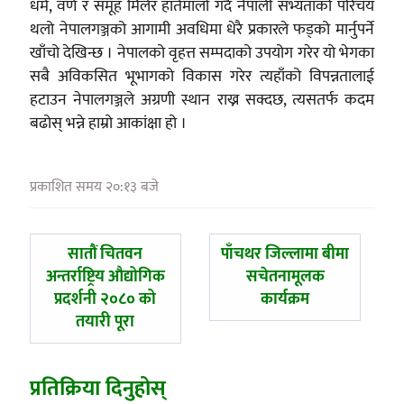
धर्म, वर्ण र समूह मिलेर हातेमालो गर्दै नेपाली सभ्यताको परिचय
थलो नेपालगञ्जको आगामी अवधिमा धेरै प्रकारले फड्को मार्नुपर्ने
खाँचो देखिन्छ । नेपालको वृहत्त सम्पदाको उपयोग गरेर यो भेगका
सबै अविकसित भूभागको विकास गरेर त्यहाँको विपन्नतालाई
हटाउन नेपालगञ्जले अग्रणी स्थान राख्न सक्दछ, त्यसतर्फ कदम
बढोस् भन्ने हाम्रो आकांक्षा हो ।
प्रकाशित समय २०:१३ बजे
पछिल्लाे
अघिल्लाे
सातौं चितवन
पाँचथर जिल्लामा बीमा
-
-
अन्तर्राष्ट्रिय औद्योगिक
सचेतनामूलक
प्रदर्शनी २०८० को
कार्यक्रम
तयारी पूरा
प्रतिक्रिया दिनुहोस्