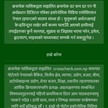
क्रसचेक मासिकद्वारा सञ्चालित क्रसचेक डट कम डट एन पी
अर्थप्रधान डिजिटल पत्रिका इकोनोमिक मिडिया एसोसिएसन
नेपाल (इमान)को सदस्य संस्था हो । मुलुकको अर्थतन्त्रलाई
केन्द्रविन्दूमा राखेर सधैं कलम चलाउँदै आएको हामीलाई
तपाईंहरुका कुनै सल्लाह, सुझाव वा जिज्ञासा भएमा फोन, इमेल,
ह्वाटसएप, भाइवरको माध्यमबाट सम्पर्क गर्न सक्नुहुनेछ ।
हाम्राे बारेमा
क्रसचेक मासिकद्वारा सञ्चालित crosscheck.com.np समाचार
पोर्टलले नेपालको बैकिङ, वित्तीय क्षेत्र, व्यापार, उद्योग, बजार, बीमा,
अटोमोबाइल्स उद्योग, शेयर बजार, शिक्षा, स्थानीय तहलगायतका
आर्थिक क्रियाकलापसँग प्रत्यक्ष–अप्रत्यक्षरुपमा सम्बन्धित
विषयवस्तुहरुलाई पहिलो प्राथमिकता दिएर आम पाठकहरुसामु
पस्कने गर्दछ । हामी सत्य, तथ्य र निष्पक्ष समाचार सम्प्रेषणका
लागि सधैँ प्रतिबद्ध छौँ । र, हाम्राे याे पाेर्टल इकोनोमिक मिडिया