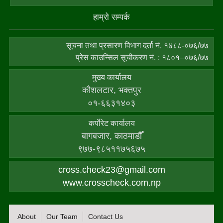
हाम्राे सम्पर्क
सूचना तथा प्रसारण विभाग दर्ता नं. १४८८-०७६/७७
प्रेस काउन्सिल सूचीकरण नं. : १८०१–०७६/७७
मुख्य कार्यालय
कौशलटार, भक्तपुर
०१-६६३१४०३
कर्पाेरेट कार्यालय
बागबजार, काठमाडौँ
९७७-९८५११७५६७५
cross.check23@gmail.com
www.crosscheck.com.np
About
Our Team
Contact Us