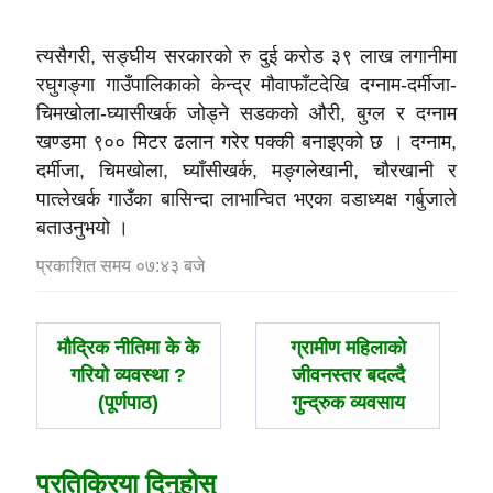
त्यसैगरी, सङ्घीय सरकारको रु दुई करोड ३९ लाख लगानीमा
रघुगङ्गा गाउँपालिकाको केन्द्र मौवाफाँटदेखि दग्नाम-दर्मीजा-
चिमखोला-घ्यासीखर्क जोड्ने सडकको औरी, बुग्ल र दग्नाम
खण्डमा ९०० मिटर ढलान गरेर पक्की बनाइएको छ । दग्नाम,
दर्मीजा, चिमखोला, घ्याँसीखर्क, मङ्गलेखानी, चौरखानी र
पात्लेखर्क गाउँका बासिन्दा लाभान्वित भएका वडाध्यक्ष गर्बुजाले
बताउनुभयो ।
प्रकाशित समय ०७:४३ बजे
पछिल्लाे
अघिल्लाे
मौद्रिक नीतिमा के के
ग्रामीण महिलाको
-
-
गरियो व्यवस्था ?
जीवनस्तर बदल्दै
(पूर्णपाठ)
गुन्द्रुक व्यवसाय
प्रतिक्रिया दिनुहोस्