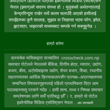
अर्थप्रधान डिजिटल पत्रिका इकोनोमिक मिडिया एसोसिएसन
नेपाल (इमान)को सदस्य संस्था हो । मुलुकको अर्थतन्त्रलाई
केन्द्रविन्दूमा राखेर सधैं कलम चलाउँदै आएको हामीलाई
तपाईंहरुका कुनै सल्लाह, सुझाव वा जिज्ञासा भएमा फोन, इमेल,
ह्वाटसएप, भाइवरको माध्यमबाट सम्पर्क गर्न सक्नुहुनेछ ।
हाम्राे बारेमा
क्रसचेक मासिकद्वारा सञ्चालित crosscheck.com.np
समाचार पोर्टलले नेपालको बैकिङ, वित्तीय क्षेत्र, व्यापार, उद्योग,
बजार, बीमा, अटोमोबाइल्स उद्योग, शेयर बजार, शिक्षा, स्थानीय
तहलगायतका आर्थिक क्रियाकलापसँग प्रत्यक्ष–अप्रत्यक्षरुपमा
सम्बन्धित विषयवस्तुहरुलाई पहिलो प्राथमिकता दिएर आम
पाठकहरुसामु पस्कने गर्दछ । हामी सत्य, तथ्य र निष्पक्ष समाचार
सम्प्रेषणका लागि सधैँ प्रतिबद्ध छौँ । र, हाम्राे याे पाेर्टल
इकोनोमिक मिडिया एसोसिएसन नेपाल
....थप जानकारी