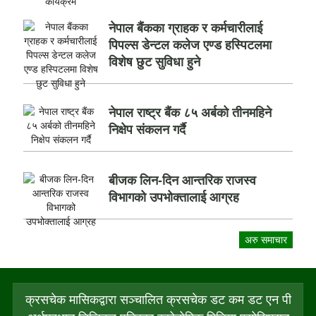
नेपाल बैंकका ग्राहक र कर्मचारीलाई
पिपल्स डेन्टल कलेज एण्ड हस्पिटलमा
विशेष छुट सुविधा हुने
नेपाल राष्ट्र बैंक ८५ अर्बको तीनमहिने
निक्षेप संकलन गर्दै
बीजक लिन-दिन आन्तरिक राजस्व
विभागको उपभोक्तालाई आग्रह
अरु समाचार
क्रसचेक मासिकद्वारा सञ्चालित क्रसचेक डट कम डट एन पी