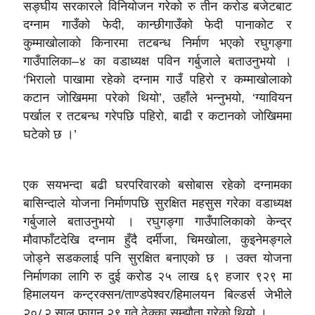
सङ्घीय सरकारले विनियोजन गरेको रु तीन करोड बजेटबाट
दग्नाम गाउँको फेदी, कान्छीगाउँको फेदी पानाकोट र
कुम्माखोलाको किनारमा तटबन्ध निर्माण भएको रघुगङ्गा
गाउँपालिका–४ का वडाध्यक्ष पविन गर्बुजाले बताउनुभयो ।
‘भिरालो पाखामा रहेको दग्नाम गाउँ पहिरो र कम्माखोलाको
कटान जोखिममा परेको थियो’, उहाँले भन्नुभयो, ‘ग्यावियन
पर्खाल र तटबन्ध गरेपछि पहिरो, बाढी र कटानको जोखिममा
घटेको छ ।’
एक सयभन्दा बढी घरपरिवारको बसोबास रहेको दग्नामका
बासिन्दाले योजना निर्माणपछि सुरक्षित महसुस गरेका वडाध्यक्ष
गर्बुजाले बताउनुभयो । रघुगङ्गा गाउँपालिकाको केन्द्र
मौवाफाँटदेखि दग्नाम हुँदै दर्मीजा, चिमखोला, कुइनेमङ्गले
जोड्ने सडकलाई पनि सुरक्षित बनाएको छ । उक्त योजना
निर्माणका लागि रु दुई करोड २५ लाख ६९ हजार ९२९ मा
हिमालयन कन्ट्रक्सन/ताण्डपेश्वर/हिमालयन बिल्डर्स जेभीले
२०८२ साल फागुन २९ गते ठेक्का सम्झौता गरेको थियो ।