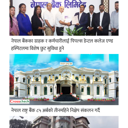
नेपाल बैंकका ग्राहक र कर्मचारीलाई पिपल्स डेन्टल कलेज एण्ड
हस्पिटलमा विशेष छुट सुविधा हुने
नेपाल राष्ट्र बैंक ८५ अर्बको तीनमहिने निक्षेप संकलन गर्दै