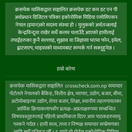
क्रसचेक मासिकद्वारा सञ्चालित क्रसचेक डट कम डट एन पी
अर्थप्रधान डिजिटल पत्रिका इकोनोमिक मिडिया एसोसिएसन
नेपाल (इमान)को सदस्य संस्था हो । मुलुकको अर्थतन्त्रलाई
केन्द्रविन्दूमा राखेर सधैं कलम चलाउँदै आएको हामीलाई
तपाईंहरुका कुनै सल्लाह, सुझाव वा जिज्ञासा भएमा फोन, इमेल,
ह्वाटसएप, भाइवरको माध्यमबाट सम्पर्क गर्न सक्नुहुनेछ ।
हाम्राे बारेमा
क्रसचेक मासिकद्वारा सञ्चालित crosscheck.com.np समाचार
पोर्टलले नेपालको बैकिङ, वित्तीय क्षेत्र, व्यापार, उद्योग, बजार, बीमा,
अटोमोबाइल्स उद्योग, शेयर बजार, शिक्षा, स्थानीय तहलगायतका
आर्थिक क्रियाकलापसँग प्रत्यक्ष–अप्रत्यक्षरुपमा सम्बन्धित
विषयवस्तुहरुलाई पहिलो प्राथमिकता दिएर आम पाठकहरुसामु
पस्कने गर्दछ । हामी सत्य, तथ्य र निष्पक्ष समाचार सम्प्रेषणका
लागि सधैँ प्रतिबद्ध छौँ । र, हाम्राे याे पाेर्टल इकोनोमिक मिडिया