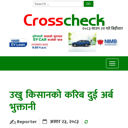
GO
२०८३ साउन २१ गते बिहीवार
Toggle
navigatio
उखु किसानको करिब दुई अर्ब
भुक्तानी
Reporter
असार २३, २०८३