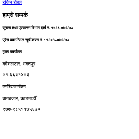
रजिन रोका
हाम्राे सम्पर्क
सूचना तथा प्रसारण विभाग दर्ता नं. १४८८-०७६/७७
प्रेस काउन्सिल सूचीकरण नं. : १८०१–०७६/७७
मुख्य कार्यालय
कौशलटार, भक्तपुर
०१-६६३१४०३
कर्पाेरेट कार्यालय
बागबजार, काठमाडौँ
९७७-९८५११७५६७५
cross.check23@gmail.com
www.crosscheck.com.np