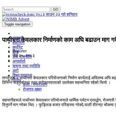
GO
२०८३ साउन २३ गते शनिवार
Toggle navigation
समाचार
पाथीभरा केवलकार निर्माणको काम अघि बढाउन माग गर्दै ता
बैंक/वित्त
कर्पोरेट
Reporter
बीमा
जेठ २५, २०८३
अर्थ राजनीति
अन्तर्वार्ता
सूचना तथा प्रविधि
अटाे
शिक्षा/स्वास्थ्य
ताप्लेजुङ । पाथीभरा केवलकार परियोजनाको निर्माण कार्यलाई अविलम्ब अघि बढाउ
विविध
विभिन्न सङ्घसंस्था तथा सरोकारवालाको उल्लेख्य सहभागिता रहेको थियो ।
कला / मनाेरञ्जन
राेजगार-खबर
सहभागीहरूले पाथीभरा केवलकार परियोजनाले धार्मिक पर्यटन प्रवर्द्धन, रोजगारी सि
दिनुपर्ने माग गरेका थिए । फुङ्लिङ बजार परिक्रमा गरेको र्‍याली वीरन्द्र चोक