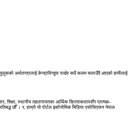
को अर्थतन्त्रलाई केन्द्रविन्दूमा राखेर सधैं कलम चलाउँदै आएको हामीलाई
बजार, शिक्षा, स्थानीय तहलगायतका आर्थिक क्रियाकलापसँग प्रत्यक्ष–
रतिबद्ध छौँ । र, हाम्राे याे पाेर्टल इकोनोमिक मिडिया एसोसिएसन नेपाल
....थप