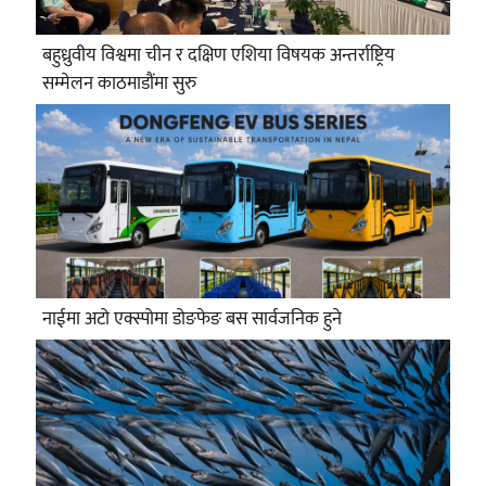
बहुध्रुवीय विश्वमा चीन र दक्षिण एशिया विषयक अन्तर्राष्ट्रिय
सम्मेलन काठमाडौंमा सुरु
नाईमा अटो एक्स्पोमा डोङफेङ बस सार्वजनिक हुने