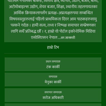
पोर्टलले नेपालको बैकिङ, वित्तीय क्षेत्र, व्यापार, उद्योग, बजार, बीमा,
अटोमोबाइल्स उद्योग, शेयर बजार, शिक्षा, स्थानीय तहलगायतका
आर्थिक क्रियाकलापसँग प्रत्यक्ष–अप्रत्यक्षरुपमा सम्बन्धित
विषयवस्तुहरुलाई पहिलो प्राथमिकता दिएर आम पाठकहरुसामु
पस्कने गर्दछ । हामी सत्य, तथ्य र निष्पक्ष समाचार सम्प्रेषणका
लागि सधैँ प्रतिबद्ध छौँ । र, हाम्राे याे पाेर्टल इकोनोमिक मिडिया
एसोसिएसन नेपाल
....थप जानकारी
हाम्राे टिम
प्रधान सम्पादक
टंक कार्की
सम्पादक
मेनुका कार्की
समाचार सम्पादक
सराेज अधिकारी