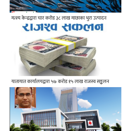
मत्स्य केन्द्रद्वारा चार करोड ३८ लाख माछाका भुरा उत्पादन
यातायात कार्यालयद्वारा ५७ करोड १५ लाख राजस्व सङ्कलन