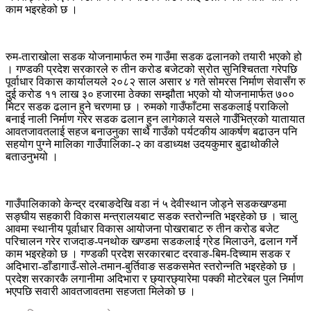
काम भइरहेको छ ।
रुम-ताराखोला सडक योजनामार्फत रुम गाउँमा सडक ढलानको तयारी भएको हो
। गण्डकी प्रदेश सरकारले रु तीन करोड बजेटको स्रोत सुनिश्चितता गरेपछि
पूर्वाधार विकास कार्यालयले २०८२ साल असार ४ गते सोमरस निर्माण सेवासँग रु
दुई करोड ११ लाख ३० हजारमा ठेक्का सम्झौता भएको यो योजनामार्फत ७००
मिटर सडक ढलान हुने चरणमा छ । रुमको गाउँफाँटमा सडकलाई पराकिलो
बनाई नाली निर्माण गरेर सडक ढलान हुन लागेकाले यसले गाउँभित्रको यातायात
आवतजावतलाई सहज बनाउनुका साथै गाउँको पर्यटकीय आकर्षण बढाउन पनि
सहयोग पुग्ने मालिका गाउँपालिका-२ का वडाध्यक्ष उदयकुमार बुढाथोकीले
बताउनुभयो ।
गाउँपालिकाको केन्द्र दरबाङदेखि वडा नं ५ देवीस्थान जोड्ने सडकखण्डमा
सङ्घीय सहकारी विकास मन्त्रालयबाट सडक स्तरोन्नति भइरहेको छ । चालु
आवमा स्थानीय पूर्वाधार विकास आयोजना पोखराबाट रु तीन करोड बजेट
परिचालन गरेर राजदाङ-पनथोक खण्डमा सडकलाई ग्रेड मिलाउने, ढलान गर्ने
काम भइरहेको छ । गण्डकी प्रदेश सरकारबाट दरवाङ-बिम-दिच्याम सडक र
अदिभारा-डाँडागाउँ-सोले-तमान-बुर्तिवाङ सडकसमेत स्तरोन्नति भइरहेको छ ।
प्रदेश सरकारकै लगानीमा अदिभारा र छ्यारछ्यारेमा पक्की मोटरेबल पुल निर्माण
भएपछि सवारी आवतजावतमा सहजता मिलेको छ ।