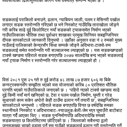
व्यवसायीको ढिलासुस्तीका कारण यसै वर्षमात्रै सम्पन्न भएको छ ।
सडकलाई पराकिलो बनाउने, ढलान, ग्याबियन जाली, पलम र मेसिनरी पर्खाल
लगाएर सडक स्तरोन्नति गरिएको छ भने निस्कोट गाउँदेखि ताराखोला जोड्ने
गरी करिब साढे दुई किलोमिटर नयाँ सडकको ट्याकसमेत निर्माण भएको
गाउँपालिकाका भौतिक तथा पूर्वाधार शाखाका प्रमुख सिनियर सबइन्जिनियर
दीपक सापकोटाले जानकारी दिनुभयो । उहाँका अनुसार वडा नं २ रुमको मुख्य
गाउँलाई पालिकाको केन्द्रसँग सिधा सम्पर्क जोड्ने अदिभारा-टाक्से-रुम
सडकलाई समेत स्तरोन्नति गरी सञ्चालनमा ल्याइएको छ । यस सडकखण्डको
टाक्से खण्डमा पहिराले सडक बगाएपछि २०७७ सालदेखि बन्द भएको सडकलाई
नयाँ ट्याक निर्माण र स्तरोन्नति गरेर सञ्चालनमा ल्याइएको हो ।
विसं २०८१ पुस २५ गते रु दुई करोड ४८ लाख ८७ हजार ६०६ मा बिके
कन्स्ट्रक्सनसँग सम्झौता भएको यस योजनाको करिब ८० प्रतिशत भौतिक
प्रगति भएको गाउँपालिकाले जनाएको छ । ‘पहिरो गएको टाक्से खण्डमा साढे
दुई किमी नयाँ मार्ग खनिएको छ, टेवा र पलम पर्खाल निर्माण, घुम्ती र ग्रेड
सुधारको काम सकेर अप्ठेरो केही ठाउँमा ढलान गर्ने तयारी छ’, सबइन्जिनियर
सापकोटाले भन्नुभयो । पहिराले सडक बगाएपछि विगत छ वर्षदेखि रुमका
स्थानीयले निस्कोट र अदिभाराबाट–स्याउलुङ-बेली-जेम भएर घुमाउँरो बाटोबाट
यात्रा गर्दै आएका थिए । सडक पुननिर्माणपछि अदिभारादेखि रुमको
सडकयात्रा छ किलोमिटरमा छोटिएको छ । जिल्लाको सबैभन्दा ठूलो
जनसङ्ख्या भएको वडामा पर्ने रुम गाउँको सडकलाई ढलान गरी स्तरोन्नति गर्ने