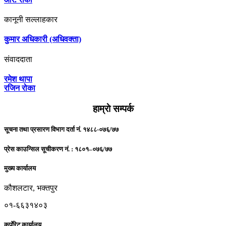
कानूनी सल्लाहकार
कुमार अधिकारी (अधिवक्ता)
संवाददाता
रमेश थापा
रजिन रोका
हाम्राे सम्पर्क
सूचना तथा प्रसारण विभाग दर्ता नं. १४८८-०७६/७७
प्रेस काउन्सिल सूचीकरण नं. : १८०१–०७६/७७
मुख्य कार्यालय
कौशलटार, भक्तपुर
०१-६६३१४०३
कर्पाेरेट कार्यालय