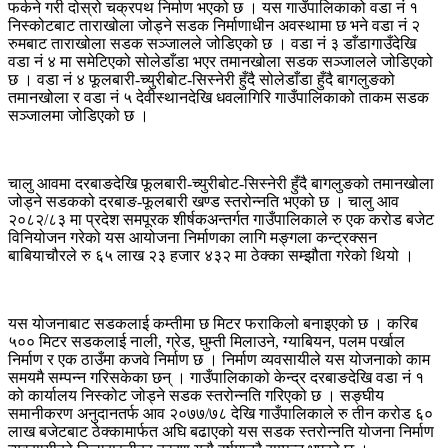
फर्कने गरी दोस्रो चक्रपथ निर्माण भएको छ । यस गाउँपालिकाको वडा नं १
निस्कोटबाट ताराखोला जोड्ने सडक निर्माणाधीन अवस्थामा छ भने वडा नं २
रुमबाट ताराखोला सडक सञ्जालले जोडिएको छ । वडा नं ३ डाँडागाउँदेखि
वडा नं ४ मा समेटिएको सोलेडाँडा भएर तमानखोला सडक सञ्जालले जोडिएको
छ । वडा नं ४ फूलबारी-च्युरीबोट-सिस्नेरी हुँदै सोलेडाँडा हुँदै बागलुङको
तमानखोला र वडा नं ५ देवीस्थानदेखि धवलागिरि गाउँपालिकाको ताकम सडक
सञ्जालमा जोडिएको छ ।
चालु आवमा दरबाङदेखि फूलबारी-च्युरीबोट-सिस्नेरी हुँदै बागलुङको तमानखोला
जोड्ने सडकको दरबाङ-फूलबारी खण्ड स्तरोन्नति भएको छ । चालु आव
२०८२/८३ मा प्रदेश समपूरक शीर्षकअन्तर्गत गाउँपालिकाले रु एक करोड बजेट
विनियोजन गरेको यस आयोजना निर्माणका लागि मङ्गला कन्ट्रक्सन
बाबियाचौरले रु ६५ लाख २३ हजार ४३२ मा ठेक्का सम्झौता गरेको थियो ।
यस योजनाबाट सडकलाई कम्तीमा छ मिटर फराकिलो बनाइएको छ । करिब
५०० मिटर सडकलाई नाली, ग्रेड, घुम्ती मिलाउने, ग्याबियन, पलम पर्खाल
निर्माण र एक ठाउँमा कजवे निर्माण छ । निर्माण व्यवसायीले यस योजनाको काम
समयमै सम्पन्न गरिसकेका छन् । गाउँपालिकाको केन्द्र दरबाङदेखि वडा नं १
को कार्यालय निस्कोट जोड्ने सडक स्तरोन्नति गरिएको छ । सङ्घीय
समानीकरण अनुदानतर्फ आव २०७७/७८ देखि गाउँपालिकाले रु तीन करोड ६०
लाख बजेटबाट ठेक्कामार्फत अघि बढाएको यस सडक स्तरोन्नति योजना निर्माण