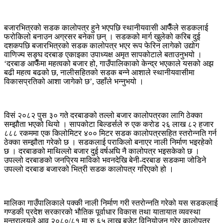
बजारभित्रको सडक कालोपत्र हुने भएपछि स्थानीयवासी आफैँले सडकलाई
फरोकिलो बनाउन अग्रसर बनेका छन् । सडकको मार्ग खुलेको करिब दुई
दशकपछि बजारभित्रको सडक कालोपत्र भएर रूप फेरिन लागेको उद्योग
वाणिज्य सङ्घ दरबाङ एकाइका उपाध्यक्ष अमृत सापकोटाले बताउनुभयो ।
‘दरबाङ आफैँमा महत्वको बजार हो, गाउँपालिकाको केन्द्र भएकाले यसको अझ
बढी महत्व बढको छ, नालीसहितको सडक बन्ने आशाले स्थानीयवासीमा
विकासप्रतिको आशा जागेको छ’, उहाँले भन्नुभयो ।
विसं २०८२ पुस ३० गते दरबाङको तल्लो बजार कालोपत्रका लागि ठेक्का
सम्झौता भएको थियो । सापकोटा बिल्डर्सले रु एक करोड २६ लाख ८२ हजार
८८८ रकममा एक किलोमिटर ४०० मिटर सडक कालोपत्रसहित स्तरोन्नति गर्न
ठेक्का सम्झौता गरेको छ । सडकलाई पराकिलो बनाएर नाली निर्माण भइरहेको
छ । दरबाङको माथिल्लो बजार दुई वर्षअघि नै कालोपत्र भइसकेको छ ।
उपल्लो दरबाङको जनप्रिय माविको भवनदेखि बेनी-दरबाङ सडकमा जोडिने
उपल्लो दरबाङ बजारको भित्री सडक कालोपत्र गरिएको हो ।
मालिका गाउँपालिकाले पक्की नाली निर्माण गरी स्तरोन्नति गरेको यस सडकलाई
गण्डकी प्रदेश सरकारको भौतिक पूर्वाधार विकास तथा यातायात व्यवस्था
मन्त्रालयले आव २०८०/८१ मा रु ६५ लाख बजेट विनियोजन गरेर कालोपत्र