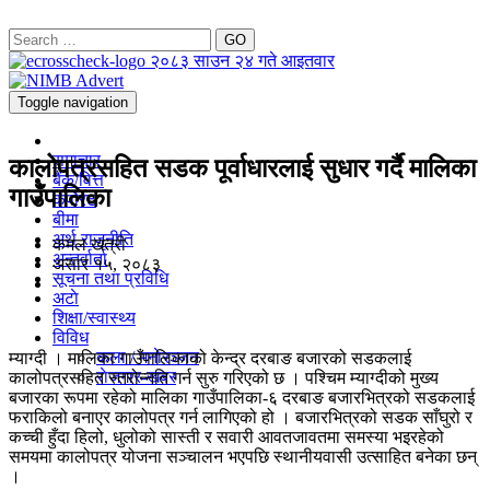
GO
२०८३ साउन २४ गते आइतवार
Toggle navigation
समाचार
कालोपत्रसहित सडक पूर्वाधारलाई सुधार गर्दै मालिका
बैंक/वित्त
गाउँपालिका
कर्पोरेट
बीमा
अर्थ राजनीति
कमल खत्री
अन्तर्वार्ता
असार १५, २०८३
सूचना तथा प्रविधि
अटाे
शिक्षा/स्वास्थ्य
विविध
कला / मनाेरञ्जन
म्याग्दी । मालिका गाउँपालिकाको केन्द्र दरबाङ बजारको सडकलाई
राेजगार-खबर
कालोपत्रसहित स्तरोन्नति गर्न सुरु गरिएको छ । पश्चिम म्याग्दीको मुख्य
बजारका रूपमा रहेको मालिका गाउँपालिका-६ दरबाङ बजारभित्रको सडकलाई
फराकिलो बनाएर कालोपत्र गर्न लागिएको हो । बजारभित्रको सडक साँघुरो र
कच्ची हुँदा हिलो, धुलोको सास्ती र सवारी आवतजावतमा समस्या भइरहेको
समयमा कालोपत्र योजना सञ्चालन भएपछि स्थानीयवासी उत्साहित बनेका छन्
।