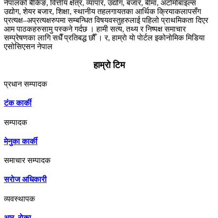
नेपालको बैकिङ, वित्तीय क्षेत्र, व्यापार, उद्योग, बजार, बीमा, अटोमोबाइल्स
उद्योग, शेयर बजार, शिक्षा, स्थानीय तहलगायतका आर्थिक क्रियाकलापसँग
प्रत्यक्ष–अप्रत्यक्षरुपमा सम्बन्धित विषयवस्तुहरुलाई पहिलो प्राथमिकता दिएर
आम पाठकहरुसामु पस्कने गर्दछ । हामी सत्य, तथ्य र निष्पक्ष समाचार
सम्प्रेषणका लागि सधैँ प्रतिबद्ध छौँ । र, हाम्राे याे पाेर्टल इकोनोमिक मिडिया
एसोसिएसन नेपाल
....थप जानकारी
हाम्राे टिम
प्रधान सम्पादक
टंक कार्की
सम्पादक
मेनुका कार्की
समाचार सम्पादक
सराेज अधिकारी
व्यवस्थापक
आर. राेका