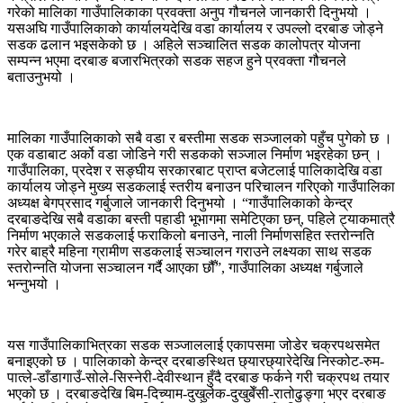
गरेको मालिका गाउँपालिकाका प्रवक्ता अनुप गौचनले जानकारी दिनुभयो ।
यसअघि गाउँपालिकाको कार्यालयदेखि वडा कार्यालय र उपल्लो दरबाङ जोड्ने
सडक ढलान भइसकेको छ । अहिले सञ्चालित सडक कालोपत्र योजना
सम्पन्न भएमा दरबाङ बजारभित्रको सडक सहज हुने प्रवक्ता गौचनले
बताउनुभयो ।
मालिका गाउँपालिकाको सबै वडा र बस्तीमा सडक सञ्जालको पहुँच पुगेको छ ।
एक वडाबाट अर्को वडा जोडिने गरी सडकको सञ्जाल निर्माण भइरहेका छन् ।
गाउँपालिका, प्रदेश र सङ्घीय सरकारबाट प्राप्त बजेटलाई पालिकादेखि वडा
कार्यालय जोड्ने मुख्य सडकलाई स्तरीय बनाउन परिचालन गरिएको गाउँपालिका
अध्यक्ष बेगप्रसाद गर्बुजाले जानकारी दिनुभयो । “गाउँपालिकाको केन्द्र
दरबाङदेखि सबै वडाका बस्ती पहाडी भूभागमा समेटिएका छन्, पहिले ट्याकमात्रै
निर्माण भएकाले सडकलाई फराकिलो बनाउने, नाली निर्माणसहित स्तरोन्नति
गरेर बाह्रै महिना ग्रामीण सडकलाई सञ्चालन गराउने लक्ष्यका साथ सडक
स्तरोन्नति योजना सञ्चालन गर्दै आएका छौँ”, गाउँपालिका अध्यक्ष गर्बुजाले
भन्नुभयो ।
यस गाउँपालिकाभित्रका सडक सञ्जाललाई एकापसमा जोडेर चक्रपथसमेत
बनाइएको छ । पालिकाको केन्द्र दरबाङस्थित छ्यारछ्यारेदेखि निस्कोट-रुम-
पात्ले-डाँडागाउँ-सोले-सिस्नेरी-देवीस्थान हुँदै दरबाङ फर्कने गरी चक्रपथ तयार
भएको छ । दरबाङदेखि बिम-दिच्याम-दुखुलेक-दुखुबेँसी-रातोढुङ्गा भएर दरबाङ