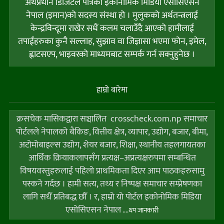
अर्थप्रधान डिजिटल पत्रिका इकोनोमिक मिडिया एसोसिएसन
नेपाल (इमान)को सदस्य संस्था हो । मुलुकको अर्थतन्त्रलाई
केन्द्रविन्दूमा राखेर सधैं कलम चलाउँदै आएको हामीलाई
तपाईंहरुका कुनै सल्लाह, सुझाव वा जिज्ञासा भएमा फोन, इमेल,
ह्वाटसएप, भाइवरको माध्यमबाट सम्पर्क गर्न सक्नुहुनेछ ।
हाम्राे बारेमा
क्रसचेक मासिकद्वारा सञ्चालित crosscheck.com.np समाचार
पोर्टलले नेपालको बैकिङ, वित्तीय क्षेत्र, व्यापार, उद्योग, बजार, बीमा,
अटोमोबाइल्स उद्योग, शेयर बजार, शिक्षा, स्थानीय तहलगायतका
आर्थिक क्रियाकलापसँग प्रत्यक्ष–अप्रत्यक्षरुपमा सम्बन्धित
विषयवस्तुहरुलाई पहिलो प्राथमिकता दिएर आम पाठकहरुसामु
पस्कने गर्दछ । हामी सत्य, तथ्य र निष्पक्ष समाचार सम्प्रेषणका
लागि सधैँ प्रतिबद्ध छौँ । र, हाम्राे याे पाेर्टल इकोनोमिक मिडिया
एसोसिएसन नेपाल
....थप जानकारी