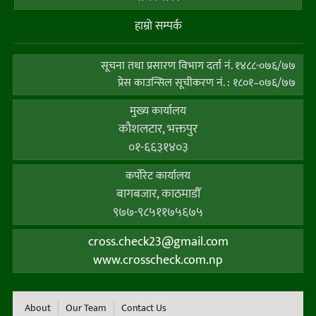
हाम्राे सम्पर्क
सूचना तथा प्रसारण विभाग दर्ता नं. १४८८-०७६/७७
प्रेस काउन्सिल सूचीकरण नं. : १८०१–०७६/७७
मुख्य कार्यालय
कौशलटार, भक्तपुर
०१-६६३१४०३
कर्पाेरेट कार्यालय
बागबजार, काठमाडौँ
९७७-९८५११७५६७५
cross.check23@gmail.com
www.crosscheck.com.np
About
Our Team
Contact Us