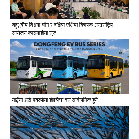
बहुध्रुवीय विश्वमा चीन र दक्षिण एशिया विषयक अन्तर्राष्ट्रिय
सम्मेलन काठमाडौंमा सुरु
नाईमा अटो एक्स्पोमा डोङफेङ बस सार्वजनिक हुने