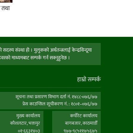
र तथा
य संस्था हो । मुलुकको अर्थतन्त्रलाई केन्द्रविन्दूमा
को माध्यमबाट सम्पर्क गर्न सक्नुहुनेछ ।
हाम्राे सम्पर्क
सूचना तथा प्रसारण विभाग दर्ता नं. १४८८-०७६/७७
प्रेस काउन्सिल सूचीकरण नं. : १८०१–०७६/७७
मुख्य कार्यालय
कर्पाेरेट कार्यालय
कौशलटार, भक्तपुर
बागबजार, काठमाडौँ
०१-६६३१४०३
९७७-९८५११७५६७५