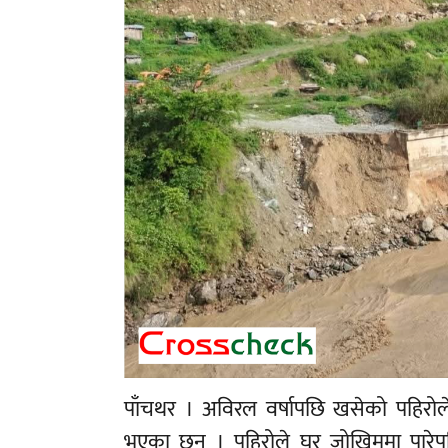
पाँचथर । अविरल वर्षापछि खसेको पहिरोल
भएका छन् । पहिरोले घर जोखिममा पारेप