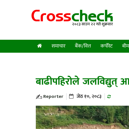
२०८३ साउन २२ गते शुक्रवार
समाचार
बैंक/वित्त
कर्पोरेट
बीम
बाढीपहिरोले जलविद्युत् 
Reporter
जेठ १०, २०८३