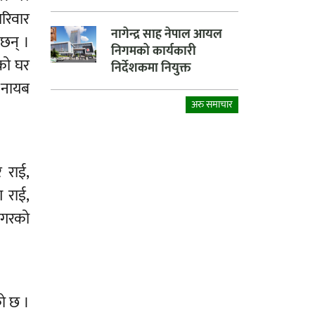
रिवार
नागेन्द्र साह नेपाल आयल
छन् ।
निगमको कार्यकारी
ाको घर
निर्देशकमा नियुक्त
ी नायब
अरु समाचार
र राई,
श राई,
मगरको
को छ ।