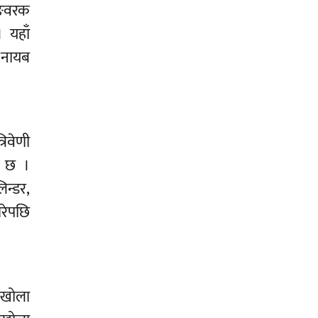
याङवरक
 यहाँ
ी नायब
िवेणी
ो छ ।
िन्डर,
झरेपछि
ाखोला