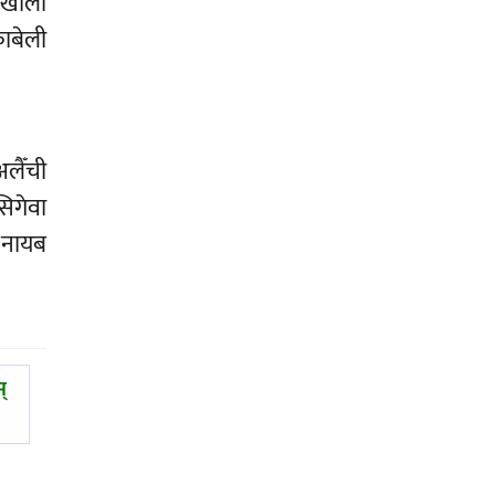
वाखोला
काबेली
अलैँची
सिगेवा
ी नायब
स्