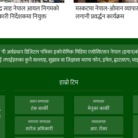
न्द्र साह नेपाल आयल निगमको
मस्कटमा नेपाल-ओमान व्यापा
कारी निर्देशकमा नियुक्त
लगानी प्रवर्द्धन कार्यक्रम
ी अर्थप्रधान डिजिटल पत्रिका इकोनोमिक मिडिया एसोसिएसन नेपाल (इमान)को सदस्
पाईंहरुका कुनै सल्लाह, सुझाव वा जिज्ञासा भएमा फोन, इमेल, ह्वाटसएप, भाइवर
हाम्राे टिम
प्रधान सम्पादक
सम्पादक
टंक कार्की
मेनुका कार्की
,
य
समाचार सम्पादक
व्यवस्थापक
सराेज अधिकारी
आर. राेका