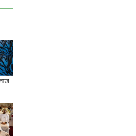
८ लाख