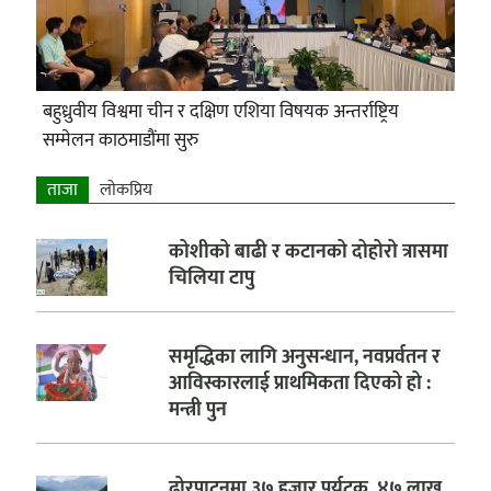
बहुध्रुवीय विश्वमा चीन र दक्षिण एशिया विषयक अन्तर्राष्ट्रिय
सम्मेलन काठमाडौंमा सुरु
ताजा
लाेकप्रिय
कोशीको बाढी र कटानको दोहोरो त्रासमा
चिलिया टापु
समृद्धिका लागि अनुसन्धान, नवप्रर्वतन र
आविस्कारलाई प्राथमिकता दिएको हो :
मन्त्री पुन
ढोरपाटनमा ३७ हजार पर्यटक, ४७ लाख