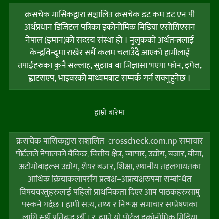
क्रसचेक मासिकद्वारा सञ्चालित क्रसचेक डट कम डट एन पी
अर्थप्रधान डिजिटल पत्रिका इकोनोमिक मिडिया एसोसिएसन
नेपाल (इमान)को सदस्य संस्था हो । मुलुकको अर्थतन्त्रलाई
केन्द्रविन्दूमा राखेर सधैं कलम चलाउँदै आएको हामीलाई
तपाईंहरुका कुनै सल्लाह, सुझाव वा जिज्ञासा भएमा फोन, इमेल,
ह्वाटसएप, भाइवरको माध्यमबाट सम्पर्क गर्न सक्नुहुनेछ ।
हाम्राे बारेमा
क्रसचेक मासिकद्वारा सञ्चालित crosscheck.com.np समाचार
पोर्टलले नेपालको बैकिङ, वित्तीय क्षेत्र, व्यापार, उद्योग, बजार, बीमा,
अटोमोबाइल्स उद्योग, शेयर बजार, शिक्षा, स्थानीय तहलगायतका
आर्थिक क्रियाकलापसँग प्रत्यक्ष–अप्रत्यक्षरुपमा सम्बन्धित
विषयवस्तुहरुलाई पहिलो प्राथमिकता दिएर आम पाठकहरुसामु
पस्कने गर्दछ । हामी सत्य, तथ्य र निष्पक्ष समाचार सम्प्रेषणका
लागि सधैँ प्रतिबद्ध छौँ । र, हाम्राे याे पाेर्टल इकोनोमिक मिडिया