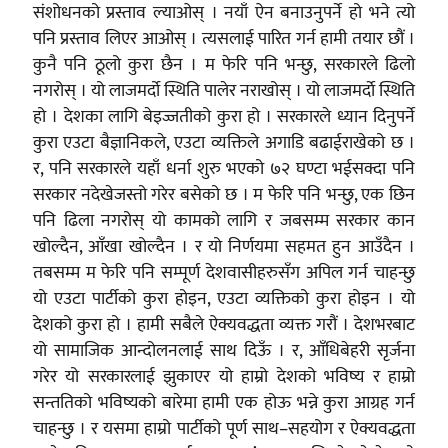
संशोधनको प्रस्ताव ल्याओस् । नयाँ ऐन बनाउनुपर्ने हो भने त्यो
पनि प्रस्ताव लिएर आओस् । त्यसलाई पारित गर्न हामी तयार छौं ।
कुनै पनि ठूलो कुरा छैन । म फेरि पनि भन्छु, सरकारले ढिलो
नगरोस् । यो लाजमर्दो स्थिति पालेर नराखोस् । यो लाजमर्दाे स्थिति
हो । देशका लागि बेइज्जतीको कुरा हो । सरकारले ध्यान दिनुपर्ने
कुरा एउटा बैज्ञानिकले, एउटा व्यक्तिले अगाडि बढाईराखेको छ ।
र, पनि सरकारले यहाँ धर्ना शुरु भएको ७२ घण्टा भईसक्दा पनि
सरकार नदेखेजस्तो गरेर बसेको छ । म फेरि पनि भन्छु, एक छिन
पनि ढिला नगरोस् यो कामको लागि र जबसम्म सरकार कान
खोल्दैन, आँखा खोल्दैन । र यो निर्णयमा सहमत हुन आउँदैन ।
तबसम्म म फेरि पनि सम्पूर्ण देशवासीहरुसँग अपिल गर्न चाहन्छु
यो एउटा पार्टीको कुरा होइन, एउटा व्यक्तिको कुरा होइन । यो
देशको कुरा हो । हामी सबैले ऐक्यवद्धता व्यक्त गरौं । देशभरबाट
यो सामाजिक आन्दोलनलाई साथ दिऊँ । र, आँधिबेहरी सृर्जना
गरेर यो सरकारलाई झुकाएर यो हाम्रो देशको भविष्य र हाम्रो
सन्ततिको भविष्यको बारेमा हामी एक होऊ भन्ने कुरा आग्रह गर्न
चाहन्छु । र यसमा हाम्रो पार्टीको पूर्ण साथ–सहयोग र ऐक्यवद्धता