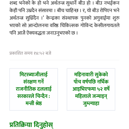
शब्द भनेको के हो भने अर्थतन्त्र सुधार्ने बीउ हो । बीउ नभईकन
केही पनि उम्रदैन संसारमा । बीच चाहिन्छ । र, यो बीउ रोपिएन भने
अर्थतन्त्र सुध्रिंदैन ।’ केन्द्रका संस्थापक पुनको अगुवाईमा शुरु
भएको सो आन्दोलनमा वरिष्ठ चिकित्सक गोविन्द केसीलगायतले
पनि आजै ऐक्यवद्धता जनाउनुभएको छ ।
प्रकाशित समय १४:५२ बजे
पछिल्लाे
अघिल्लाे
मिटरब्याजीलाई
महिनावारी सुकेको
-
-
संरक्षण गर्ने
पाँच वर्षपछि नर्भिक
राजनीतिक दललाई
आइभिएफमा ५२ वर्षे
सरकारले चिन्दैन :
महिलाले जन्माइन्
मन्त्री श्रेष्ठ
जुम्ल्याहा
प्रतिक्रिया दिनुहोस्