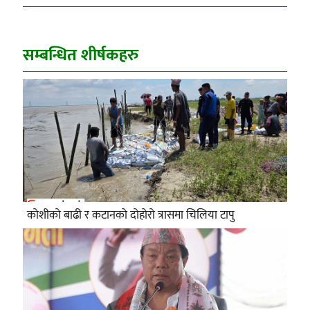
सम्बन्धित शीर्षकहरु
कोशीको बाढी र कटानको दोहोरो त्रासमा चिलिया टापु