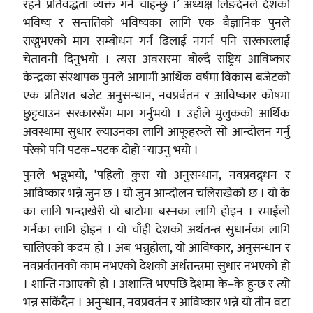
रहने प्रतिवद्धता व्यक्त गर्न चाहन्छु ।’ अध्यक्ष लिङदेनले देशको
भविष्य र सन्ततिको भविष्यका लागि एक बैज्ञानिक पुनले
राख्नुभएको माग सम्बोधन गर्न ढिलाई नगर्न पनि सरकारलाई
चेतावनी दिनुभयो । त्यस अवसरमा बोल्दै राष्ट्रिय आविष्कार
केन्द्रका संस्थापक पुनले आगामी आर्थिक वर्षमा विकास बजेटको
एक प्रतिशत बजेट अनुसन्धान, नवप्रर्वतन र आविष्कार कोषमा
छुट्टयाउन सरकारसँग माग गर्नुभयो । उहाँले मुलुकको आर्थिक
अवस्थामा सुधार ल्याउनका लागि आफूहरुले सो आन्दोलन गर्नु
परेको पनि पटक–पटक दोहो र्‍ याउनु भयो ।
पुनले भन्नुभयो, ‘पहिलो कुरा यो अनुसन्धान, नवप्रवद्र्धन र
आविष्कार भन्ने जुन छ । यो जुन आन्दोलन चलिराखेको छ । यो के
का लागि भन्दाखेरी यो बाटोमा बस्नका लागि होइन । रमाईलो
गर्नका लागि होइन । यो चाँही देशको अर्थतन्त्र सुधार्नका लागि
चालिएको कदम हो । अब भन्नुहोला, यो आविष्कार, अनुसन्धान र
नवप्रर्वतनको काम नभएको देशको अर्थतन्त्रमा सुधार नभएको हो
। शान्ति नआएको हो । अशान्ति भएपछि देशमा के–के हुन्छ र त्यो
भन्न सकिंदैन । अनुन्धान, नवप्रवर्तन र आविष्कार भन्ने यो तीन वटा