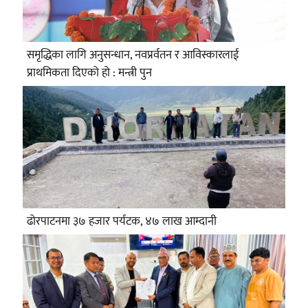
समृद्धिका लागि अनुसन्धान, नवप्रर्वतन र आविस्कारलाई
प्राथमिकता दिएको हो : मन्त्री पुन
ढोरपाटनमा ३७ हजार पर्यटक, ४७ लाख आम्दानी