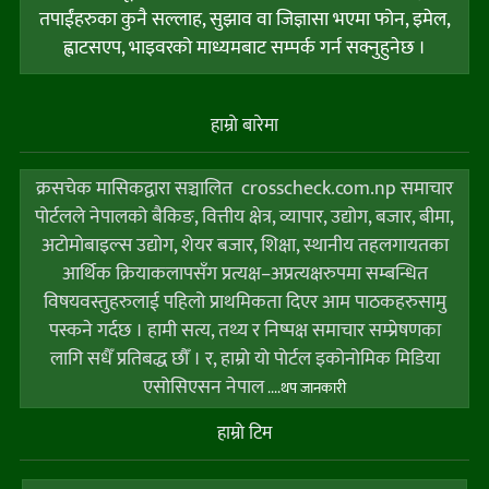
तपाईंहरुका कुनै सल्लाह, सुझाव वा जिज्ञासा भएमा फोन, इमेल,
ह्वाटसएप, भाइवरको माध्यमबाट सम्पर्क गर्न सक्नुहुनेछ ।
हाम्राे बारेमा
क्रसचेक मासिकद्वारा सञ्चालित crosscheck.com.np समाचार
पोर्टलले नेपालको बैकिङ, वित्तीय क्षेत्र, व्यापार, उद्योग, बजार, बीमा,
अटोमोबाइल्स उद्योग, शेयर बजार, शिक्षा, स्थानीय तहलगायतका
आर्थिक क्रियाकलापसँग प्रत्यक्ष–अप्रत्यक्षरुपमा सम्बन्धित
विषयवस्तुहरुलाई पहिलो प्राथमिकता दिएर आम पाठकहरुसामु
पस्कने गर्दछ । हामी सत्य, तथ्य र निष्पक्ष समाचार सम्प्रेषणका
लागि सधैँ प्रतिबद्ध छौँ । र, हाम्राे याे पाेर्टल इकोनोमिक मिडिया
एसोसिएसन नेपाल
....थप जानकारी
हाम्राे टिम