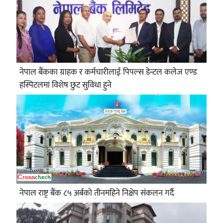
नेपाल बैंकका ग्राहक र कर्मचारीलाई पिपल्स डेन्टल कलेज एण्ड
हस्पिटलमा विशेष छुट सुविधा हुने
नेपाल राष्ट्र बैंक ८५ अर्बको तीनमहिने निक्षेप संकलन गर्दै