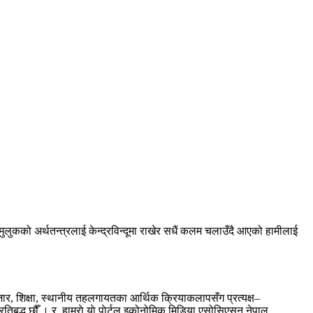
को अर्थतन्त्रलाई केन्द्रविन्दूमा राखेर सधैं कलम चलाउँदै आएको हामीलाई
बजार, शिक्षा, स्थानीय तहलगायतका आर्थिक क्रियाकलापसँग प्रत्यक्ष–
रतिबद्ध छौँ । र, हाम्राे याे पाेर्टल इकोनोमिक मिडिया एसोसिएसन नेपाल
....थप