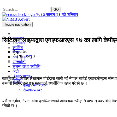
GO
२०८३ साउन २३ गते शनिवार
Toggle navigation
समाचार
सिटिजन लाइफद्वारा एनएफआरएस १७ का लागि केपीएमजी 
बैंक/वित्त
कर्पोरेट
Reporter
बीमा
जेठ १४, २०८३
अर्थ राजनीति
अन्तर्वार्ता
सूचना तथा प्रविधि
अटाे
शिक्षा/स्वास्थ्य
काठमाडौं । नेपाल लेखामान बोर्डद्वारा जारी भई नेपाल चार्टर्ड एकाउन्टेन्ट्स स
विविध
कम्पनी लिमिटेडले एक महत्वपूर्ण रणनीतिक पहल गरेको छ ।
कला / मनाेरञ्जन
राेजगार-खबर
यसै सन्दर्भमा, नेपाल बीमा प्राधिकरणको आवश्यक स्वीकृति पश्चात् कम्पनीले विश
गरेको छ ।