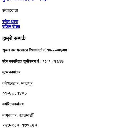
संवाददाता
रमेश थापा
रजिन रोका
हाम्राे सम्पर्क
सूचना तथा प्रसारण विभाग दर्ता नं. १४८८-०७६/७७
प्रेस काउन्सिल सूचीकरण नं. : १८०१–०७६/७७
मुख्य कार्यालय
कौशलटार, भक्तपुर
०१-६६३१४०३
कर्पाेरेट कार्यालय
बागबजार, काठमाडौँ
९७७-९८५११७५६७५