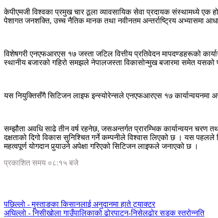
केपीएमजी विश्वका प्रमुख चार ठूला व्यावसायिक सेवा प्रदायक संस्थामध्ये एक हो
पेशागत जनशक्ति, उच्च नैतिक मानक तथा नवीनतम अन्तर्राष्ट्रिय अभ्यासमा आध
विशेषगरी एनएफआरएस १७ जस्ता जटिल वित्तीय प्रतिवेदन मापदण्डहरूको कार्यान्वय
स्थानीय बजारको गहिरो समझले नेपालजस्ता विकासोन्मुख बजारमा समेत यसको पराम
यस नियुक्तिसँगै सिटिजन लाइफ इन्स्योरेन्सले एनएफआरएस १७ कार्यान्वयनमा अन्तर्राष्
सम्झौता अवधि साढे तीन वर्ष रहनेछ, जसअन्तर्गत प्रारम्भिक कार्यान्वयन चरण तथ
दक्षताको दिगो विकास सुनिश्चित गर्ने कम्पनीले विश्वास लिएको छ । यस पहलले सि
महत्वपूर्ण योगदान पुर्‍याउने अपेक्षा गरिएको सिटिजन लाइफले जनाएको छ ।
प्रकाशित समय ०८:१५ बजे
पछिल्लाे -
मुस्ताङका किसानलाई अनुदानमा हाते ट्याक्टर
अघिल्लाे -
निसीखोला गाउँपालिकाको ढोरपाटन-निसेलढोर सडक स्तरोन्नति