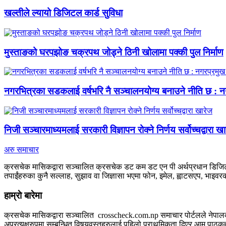
खल्तीले ल्यायो डिजिटल कार्ड सुविधा
मुस्ताङको घरपझोङ चक्रपथ जोड्ने ठिनी खोलामा पक्की पुल निर्माण
नगरभित्रका सडकलाई वर्षभरि नै सञ्चालनयोग्य बनाउने नीति छ : नगर
निजी सञ्चारमाध्यमलाई सरकारी विज्ञापन रोक्ने निर्णय सर्वोच्चद्वारा ख
अरु समाचार
क्रसचेक मासिकद्वारा सञ्चालित क्रसचेक डट कम डट एन पी अर्थप्रधान डिजिटल
तपाईंहरुका कुनै सल्लाह, सुझाव वा जिज्ञासा भएमा फोन, इमेल, ह्वाटसएप, भाइवरको
हाम्राे बारेमा
क्रसचेक मासिकद्वारा सञ्चालित crosscheck.com.np समाचार पोर्टलले नेपालको बैक
अप्रत्यक्षरुपमा सम्बन्धित विषयवस्तुहरुलाई पहिलो प्राथमिकता दिएर आम पाठकहरुस