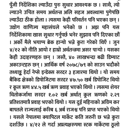
पूँजी निर्देशिका ल्याउँदा पुनः सुधार आवश्यक छ । साथै, त्यो
ल्याउने उचित समय अर्थतन्त्र अलि सहज अवस्थामा पुगेपछि
ल्याउँदा ठीक होला । त्यसमा केही परिवर्तन पनि भएका छन् ।
उद्योग वाणिज्य महासंघले भनेको छ । अझ पनि यस
निर्देशिकामा खास सुधार गर्नुपर्छ भनेर सुझाव पनि दिएका छौं
। अर्को मैले भयाप्प ब्रेक हान्यो भन्ने कुरा गरेको थिएँ । जुन
४/१२ को नीति आयो र हाम्रो अर्थतन्त्रमा असर पार्‍यो । यसका
केही उदाहरणहरु छन् । जस्तै, ४० लाखभन्दा बढी डिम्याट
अकाउन्टहरु छन् । आर्थिक वर्ष २०७८/७९ को साउन भदौको
तथ्याङ्क हेर्दा नेप्से इन्डेक्स सरदर ३ हजारमा थियो । यो समय
बैंकिड क्षेत्रको डिपोजिटमा सरदर ४७.५० खर्ब डिपोजिट थियो
र कूल ऋण ४४.५ खर्ब ऋण प्रवाह भएको थियो । त्यसमा शेयर
धितोकर्जामा सरदर १.०२ खर्ब अर्थात् कूल ऋणको २.२९
प्रतिशतमात्रै प्रवाह भएको थियो । यस दुई महिनाको अग्रिम कर
बापतले राज्यलाई करिब ६ अर्ब राजश्व पनि प्राप्त भएको थियो
। यसले नेपालमा क्यापिटल मार्केट कति जरुरी छ भन्ने कुरा
दर्शाउँछ । ४/१२ ले गर्दा अप्रत्यक्षरुपमा स्टक मार्केटमा ठूलो