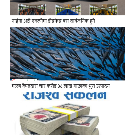
नाईमा अटो एक्स्पोमा डोङफेङ बस सार्वजनिक हुने
मत्स्य केन्द्रद्वारा चार करोड ३८ लाख माछाका भुरा उत्पादन