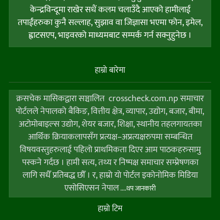
केन्द्रविन्दूमा राखेर सधैं कलम चलाउँदै आएको हामीलाई
तपाईंहरुका कुनै सल्लाह, सुझाव वा जिज्ञासा भएमा फोन, इमेल,
ह्वाटसएप, भाइवरको माध्यमबाट सम्पर्क गर्न सक्नुहुनेछ ।
हाम्राे बारेमा
क्रसचेक मासिकद्वारा सञ्चालित crosscheck.com.np समाचार
पोर्टलले नेपालको बैकिङ, वित्तीय क्षेत्र, व्यापार, उद्योग, बजार, बीमा,
अटोमोबाइल्स उद्योग, शेयर बजार, शिक्षा, स्थानीय तहलगायतका
आर्थिक क्रियाकलापसँग प्रत्यक्ष–अप्रत्यक्षरुपमा सम्बन्धित
विषयवस्तुहरुलाई पहिलो प्राथमिकता दिएर आम पाठकहरुसामु
पस्कने गर्दछ । हामी सत्य, तथ्य र निष्पक्ष समाचार सम्प्रेषणका
लागि सधैँ प्रतिबद्ध छौँ । र, हाम्राे याे पाेर्टल इकोनोमिक मिडिया
एसोसिएसन नेपाल
....थप जानकारी
हाम्राे टिम