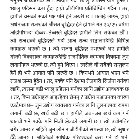
गर्नुपर्ने बाध्यात्मक छ । आयात गर्दा भ्यालु एडिसन कम हुन्छ ।
भ्यालु एडिसन कम हुँदा हाम्रो जीडीपीमा प्रतिबिम्बित गर्दैन । तर,
हामीले यसको अर्को पक्ष पनि हेर्न जरुरी छ । मलाई लाग्छ, हाम्रो
अर्थतन्त्रमा राजश्वको औसत बृद्धिदर हेर्ने हो भने गत २०/२५ वर्षमा
जीडीपीभन्दा दोब्बर–तेब्बरले बृद्धिदर हामीले लिन सकेका छौं ।
त्यो राजश्वको बृद्धिदरले गर्दा आज राज्य सञ्चालनदेखि विभिन्न
कामहरु भएको छ । त्यो राजश्व बृद्धिदर नभएको भए हामीले
गरेको विकासका कामहरुदेखि राजनीतिक कामका विषयमा जुन
लगानीहरु भएको छ, त्यो हुने थिएन । त्यसैले यी सबैको सन्तुलन
हेर्ने हो भने आयात पनि जरुरी छ । किनभने आयात भएन भने
राजश्व जम्मा हुँदैन । तर, पक्कै पनि देशमा रोजगारी सिर्जना गर्नका
लागि, त्यसमा बढी भ्यालु एडिसन गर्नका लागि उद्योग आवश्यक छ
। तर, किन उद्योगहरु आइरहेका छैनन् ? उद्योग नआउनका कारण
एउटैमात्र छ– जुन उद्योग व्यवसाय गर्नका लागि तुलनात्मक रुपमा
लगानी बढी छ, खर्च बढी छ । हामीले जब–जब खर्च कम गर्न
थाल्यौं भने पक्कै पनि निजी क्षेत्रको लगानी छ । त्यो उद्योगतिर
बगेर जान्छ र अहिले जुन लोन र जीडीपीको समस्या छ, त्यो सुधार
हुँदै जान्छ । अहिलेको आर्थिक परिदृश्यको कुरा गर्ने हो भने,