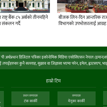
 राष्ट्र बैंक ८५ अर्बको तीनमहिने
बीजक लिन-दिन आन्तरिक राज
ेप संकलन गर्दै
विभागको उपभोक्तालाई आग्रह
ी अर्थप्रधान डिजिटल पत्रिका इकोनोमिक मिडिया एसोसिएसन नेपाल (इमान)को सदस्
पाईंहरुका कुनै सल्लाह, सुझाव वा जिज्ञासा भएमा फोन, इमेल, ह्वाटसएप, भाइवर
हाम्राे टिम
प्रधान सम्पादक
सम्पादक
टंक कार्की
मेनुका कार्की
,