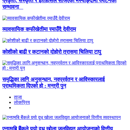
प्रकृति, संस्कृति र इतिहासले सजिएको मर्स्याङ्दीमा पर्यटनको
सम्भावना
व्यावसायिक कफीखेतीमा रमाउँदै देवीराम
कोशीको बाढी र कटानको दोहोरो त्रासमा चिलिया टापु
समृद्धिका लागि अनुसन्धान, नवप्रर्वतन र आविस्कारलाई
प्राथमिकता दिएको हो : मन्त्री पुन
ताजा
लाेकप्रिय
एनएमबि बैंकले गर्‍यो दुध खोला जलविद्युत आयोजनाको वित्तीय