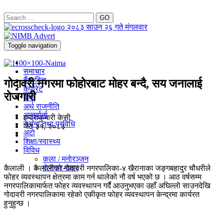
GO
२०८३ साउन २६ गते मंगलवार
Toggle navigation
समाचार
बैंक/वित्त
गोदावरी नगरमा फोहोरबाट मोहर बन्दै, सय जनालाई
कर्पोरेट
रोजगारी
बीमा
अर्थ राजनीति
अन्तर्वार्ता
इन्द्राकुमारी केसी
सूचना तथा प्रविधि
जेठ ३१, २०८३
अटाे
शिक्षा/स्वास्थ्य
विविध
कला / मनाेरञ्जन
राेजगार-खबर
कैलाली । कैलालीको गोदावरी नगरपालिका-४ खैरानाका जङ्गबहादुर चौधरीले
फोहर व्यवस्थापन क्षेत्रमा काम गर्न थालेको नौ वर्ष भएको छ । आठ वर्षसम्म
नगरपालिकामार्फत फोहर व्यवस्थापन गर्दै आउनुभएका उहाँ अघिल्लो साउनदेखि
गोदावरी नगरपालिकामा रहेको एकीकृत फोहर व्यवस्थापन केन्द्रमा कार्यरत
हुनुहुन्छ ।