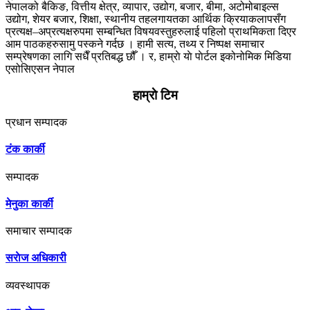
नेपालको बैकिङ, वित्तीय क्षेत्र, व्यापार, उद्योग, बजार, बीमा, अटोमोबाइल्स
उद्योग, शेयर बजार, शिक्षा, स्थानीय तहलगायतका आर्थिक क्रियाकलापसँग
प्रत्यक्ष–अप्रत्यक्षरुपमा सम्बन्धित विषयवस्तुहरुलाई पहिलो प्राथमिकता दिएर
आम पाठकहरुसामु पस्कने गर्दछ । हामी सत्य, तथ्य र निष्पक्ष समाचार
सम्प्रेषणका लागि सधैँ प्रतिबद्ध छौँ । र, हाम्राे याे पाेर्टल इकोनोमिक मिडिया
एसोसिएसन नेपाल
....थप जानकारी
हाम्राे टिम
प्रधान सम्पादक
टंक कार्की
सम्पादक
मेनुका कार्की
समाचार सम्पादक
सराेज अधिकारी
व्यवस्थापक