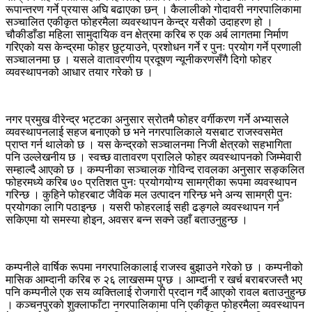
रूपान्तरण गर्ने प्रयास अघि बढाएका छन् । कैलालीको गोदावरी नगरपालिकामा
सञ्चालित एकीकृत फोहरमैला व्यवस्थापन केन्द्र यसैको उदाहरण हो ।
चौकीडाँडा महिला सामुदायिक वन क्षेत्रमा करिब रु एक अर्ब लागतमा निर्माण
गरिएको यस केन्द्रमा फोहर छुट्याउने, प्रशोधन गर्ने र पुनः प्रयोग गर्ने प्रणाली
सञ्चालनमा छ । यसले वातावरणीय प्रदूषण न्यूनीकरणसँगै दिगो फोहर
व्यवस्थापनको आधार तयार गरेको छ ।
नगर प्रमुख वीरेन्द्र भट्टका अनुसार स्रोतमै फोहर वर्गीकरण गर्ने अभ्यासले
व्यवस्थापनलाई सहज बनाएको छ भने नगरपालिकाले यसबाट राजस्वसमेत
प्राप्त गर्न थालेको छ । यस केन्द्रको सञ्चालनमा निजी क्षेत्रको सहभागिता
पनि उल्लेखनीय छ । स्वच्छ वातावरण प्रालिले फोहर व्यवस्थापनको जिम्मेवारी
सम्हाल्दै आएको छ । कम्पनीका सञ्चालक गोविन्द रावलका अनुसार सङ्कलित
फोहरमध्ये करिब ७० प्रतिशत पुनः प्रयोगयोग्य सामग्रीका रूपमा व्यवस्थापन
गरिन्छ । कुहिने फोहरबाट जैविक मल उत्पादन गरिन्छ भने अन्य सामग्री पुनः
प्रयोगका लागि पठाइन्छ । यसरी फोहरलाई सही ढङ्गले व्यवस्थापन गर्न
सकिएमा यो समस्या होइन, अवसर बन्न सक्ने उहाँ बताउनुहुन्छ ।
कम्पनीले वार्षिक रूपमा नगरपालिकालाई राजस्व बुझाउने गरेको छ । कम्पनीको
मासिक आम्दानी करिब रु २६ लाखसम्म पुग्छ । आम्दानी र खर्च बराबरजस्तै भए
पनि कम्पनीले एक सय व्यक्तिलाई रोजगारी प्रदान गर्दै आएको रावल बताउनुहुन्छ
। कञ्चनपुरको शुक्लाफाँटा नगरपालिकामा पनि एकीकृत फोहरमैला व्यवस्थापन