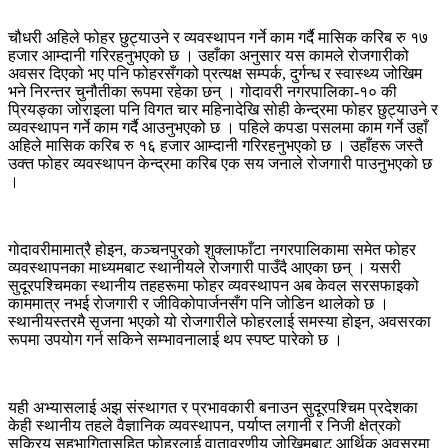
चौधरी अहिले फोहर छुट्याउने र व्यवस्थापन गर्ने काम गर्दै मासिक करिब रु १७
हजार आम्दानी गरिरहनुभएको छ । उहाँका अनुसार यस कामले रोजगारीको
अवसर दिएको भए पनि फोहरसँगको प्रत्यक्ष सम्पर्क, दुर्गन्ध र स्वास्थ्य जोखिम
भने निरन्तर चुनौतीका रूपमा रहेका छन् । गोदावरी नगरपालिका-१० की
प्रियङ्का जोराइला पनि विगत चार महिनादेखि सोही केन्द्रमा फोहर छुट्याउने र
व्यवस्थापन गर्ने काम गर्दै आउनुभएको छ । पहिले कपडा पसलमा काम गर्ने उहाँ
अहिले मासिक करिब रु १६ हजार आम्दानी गरिरहनुभएको छ । उहाँहरू जस्तै
उक्त फोहर व्यवस्थापन केन्द्रमा करिब एक सय जनाले रोजगारी पाउनुभएको छ
।
गोदावरीमामात्रै होइन, कञ्चनपुरको शुक्लाफाँटा नगरपालिकामा समेत फोहर
व्यवस्थापनका माध्यमबाट स्थानीयले रोजगारी पाउँदै आएका छन् । यसरी
सुदूरपश्चिमका स्थानीय तहहरूमा फोहर व्यवस्थापन अब केवल सरसफाइको
काममात्र नभई रोजगारी र जीविकोपार्जनसँग पनि जोडिन थालेको छ ।
स्थानीयस्तरमै सृजना भएको यो रोजगारीले फोहरलाई समस्या होइन, अवसरका
रूपमा उपयोग गर्न सकिने सम्भावनालाई थप स्पष्ट पारेको छ ।
यही अभ्यासलाई अझ संस्थागत र प्रभावकारी बनाउन सुदूरपश्चिम प्रदेशका
केही स्थानीय तहले वैज्ञानिक व्यवस्थापन, पर्याप्त लगानी र निजी क्षेत्रको
सक्रिय सहभागितासहित फोहरलाई वातावरणीय जोखिमबाट आर्थिक अवसरमा