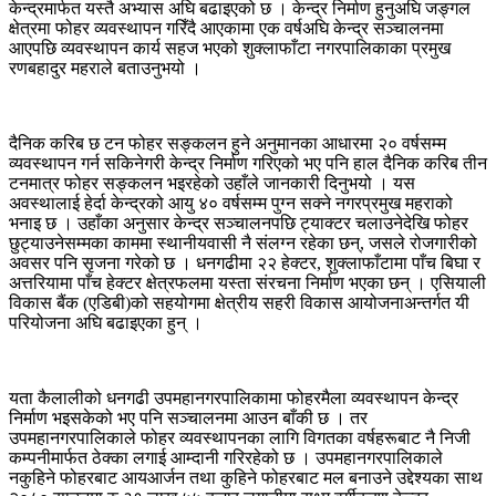
केन्द्रमार्फत यस्तै अभ्यास अघि बढाइएको छ । केन्द्र निर्माण हुनुअघि जङ्गल
क्षेत्रमा फोहर व्यवस्थापन गरिँदै आएकामा एक वर्षअघि केन्द्र सञ्चालनमा
आएपछि व्यवस्थापन कार्य सहज भएको शुक्लाफाँटा नगरपालिकाका प्रमुख
रणबहादुर महराले बताउनुभयो ।
दैनिक करिब छ टन फोहर सङ्कलन हुने अनुमानका आधारमा २० वर्षसम्म
व्यवस्थापन गर्न सकिनेगरी केन्द्र निर्माण गरिएको भए पनि हाल दैनिक करिब तीन
टनमात्र फोहर सङ्कलन भइरहेको उहाँले जानकारी दिनुभयो । यस
अवस्थालाई हेर्दा केन्द्रको आयु ४० वर्षसम्म पुग्न सक्ने नगरप्रमुख महराको
भनाइ छ । उहाँका अनुसार केन्द्र सञ्चालनपछि ट्याक्टर चलाउनेदेखि फोहर
छुट्याउनेसम्मका काममा स्थानीयवासी नै संलग्न रहेका छन्, जसले रोजगारीको
अवसर पनि सृजना गरेको छ । धनगढीमा २२ हेक्टर, शुक्लाफाँटामा पाँच बिघा र
अत्तरियामा पाँच हेक्टर क्षेत्रफलमा यस्ता संरचना निर्माण भएका छन् । एसियाली
विकास बैंक (एडिबी)को सहयोगमा क्षेत्रीय सहरी विकास आयोजनाअन्तर्गत यी
परियोजना अघि बढाइएका हुन् ।
यता कैलालीको धनगढी उपमहानगरपालिकामा फोहरमैला व्यवस्थापन केन्द्र
निर्माण भइसकेको भए पनि सञ्चालनमा आउन बाँकी छ । तर
उपमहानगरपालिकाले फोहर व्यवस्थापनका लागि विगतका वर्षहरूबाट नै निजी
कम्पनीमार्फत ठेक्का लगाई आम्दानी गरिरहेको छ । उपमहानगरपालिकाले
नकुहिने फोहरबाट आयआर्जन तथा कुहिने फोहरबाट मल बनाउने उद्देश्यका साथ