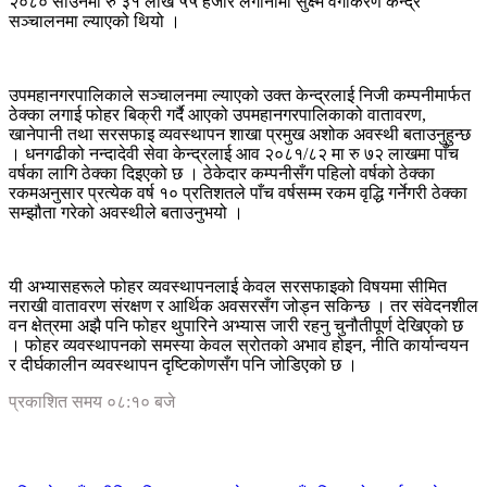
२०८० साउनमा रु ३१ लाख ५५ हजार लगानीमा सुक्ष्म वर्गीकरण केन्द्र
सञ्चालनमा ल्याएको थियो ।
उपमहानगरपालिकाले सञ्चालनमा ल्याएको उक्त केन्द्रलाई निजी कम्पनीमार्फत
ठेक्का लगाई फोहर बिक्री गर्दै आएको उपमहानगरपालिकाको वातावरण,
खानेपानी तथा सरसफाइ व्यवस्थापन शाखा प्रमुख अशोक अवस्थी बताउनुहुन्छ
। धनगढीको नन्दादेवी सेवा केन्द्रलाई आव २०८१/८२ मा रु ७२ लाखमा पाँच
वर्षका लागि ठेक्का दिइएको छ । ठेकेदार कम्पनीसँग पहिलो वर्षको ठेक्का
रकमअनुसार प्रत्येक वर्ष १० प्रतिशतले पाँच वर्षसम्म रकम वृद्धि गर्नेगरी ठेक्का
सम्झौता गरेको अवस्थीले बताउनुभयो ।
यी अभ्यासहरूले फोहर व्यवस्थापनलाई केवल सरसफाइको विषयमा सीमित
नराखी वातावरण संरक्षण र आर्थिक अवसरसँग जोड्न सकिन्छ । तर संवेदनशील
वन क्षेत्रमा अझै पनि फोहर थुपारिने अभ्यास जारी रहनु चुनौतीपूर्ण देखिएको छ
। फोहर व्यवस्थापनको समस्या केवल स्रोतको अभाव होइन, नीति कार्यान्वयन
र दीर्घकालीन व्यवस्थापन दृष्टिकोणसँग पनि जोडिएको छ ।
प्रकाशित समय ०८:१० बजे