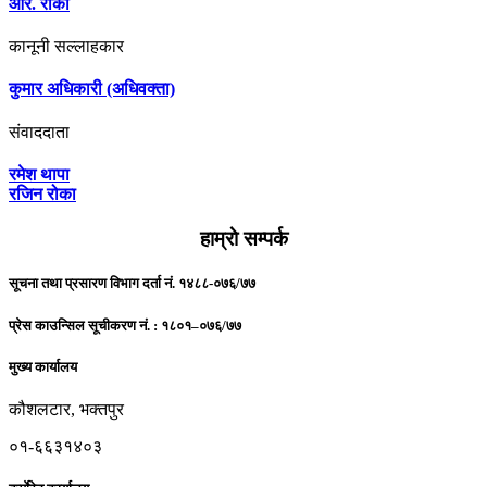
आर. राेका
कानूनी सल्लाहकार
कुमार अधिकारी (अधिवक्ता)
संवाददाता
रमेश थापा
रजिन रोका
हाम्राे सम्पर्क
सूचना तथा प्रसारण विभाग दर्ता नं. १४८८-०७६/७७
प्रेस काउन्सिल सूचीकरण नं. : १८०१–०७६/७७
मुख्य कार्यालय
कौशलटार, भक्तपुर
०१-६६३१४०३