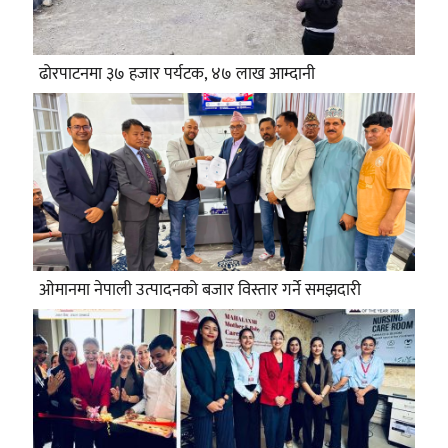
ढोरपाटनमा ३७ हजार पर्यटक, ४७ लाख आम्दानी
ओमानमा नेपाली उत्पादनको बजार विस्तार गर्ने समझदारी