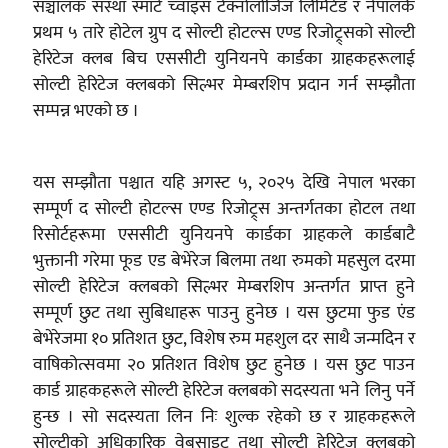
सञ्चालक संस्था स्मार्ट च्वाइस टेक्नोलोजिज लिमिटेड र नेपालकै
प्रथम ५ तारे होटेल ग्रुप द सोल्टी होटल्स एण्ड रिजोट्र्सको सोल्टी
हेरिटेज क्लब बिच एससीटी युनियनपे कार्डका ग्राहकहरूलाई
सोल्टी हेरिटेज क्लबको सिल्भर मेम्बरशिप प्रदान गर्न सम्झौता
सम्पन्न भएको छ ।
यस सम्झौता पश्चात यहि अगस्ट ५, २०२५ देखि नेपाल भरका
सम्पूर्ण द सोल्टी होटल्स एण्ड रिजोट्र्स अन्तर्गतका होटल तथा
रिसोर्टहरूमा एससीटी युनियनपे कार्डका ग्राहकले कार्डबाटै
भुक्तानी गरेमा फूड एड बेभेरेज बिलमा तथा रुमको महसुल दरमा
सोल्टी हेरिटेज क्लबको सिल्भर मेम्बरशिप अन्तर्गत प्राप्त हुने
सम्पूर्ण छुट तथा सुबिधाहरू पाउनु हुनेछ । यस छुटमा फुड एंड
बेभेरेजमा १० प्रतिशत छुट, विशेष रुम महशुल दर साथै जन्मदिन र
वाषिकोत्सवमा २० प्रतिशत विशेष छुट हुनेछ । यस छुट पाउन
कार्ड ग्राहकहरूले सोल्टी हेरिटेज क्लबको सदस्यता भने लिनु पर्ने
हुन्छ । सो सदस्यता लिन निः शुल्क रहेको छ र ग्राहकहरूले
सोल्टीको अधिकारिक वेबसाइट तथा सोल्टी हेरिटेज क्लबको