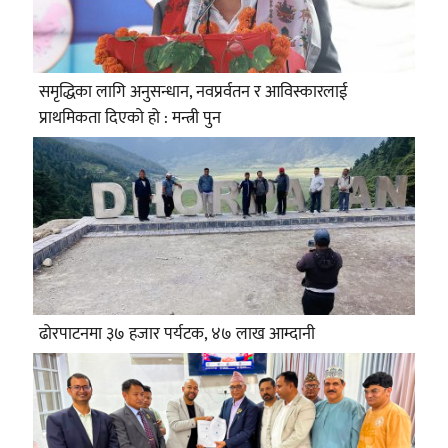
समृद्धिका लागि अनुसन्धान, नवप्रर्वतन र आविस्कारलाई
प्राथमिकता दिएको हो : मन्त्री पुन
ढोरपाटनमा ३७ हजार पर्यटक, ४७ लाख आम्दानी