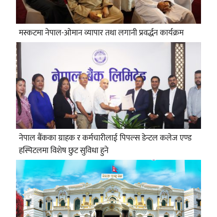
मस्कटमा नेपाल-ओमान व्यापार तथा लगानी प्रवर्द्धन कार्यक्रम
नेपाल बैंकका ग्राहक र कर्मचारीलाई पिपल्स डेन्टल कलेज एण्ड
हस्पिटलमा विशेष छुट सुविधा हुने