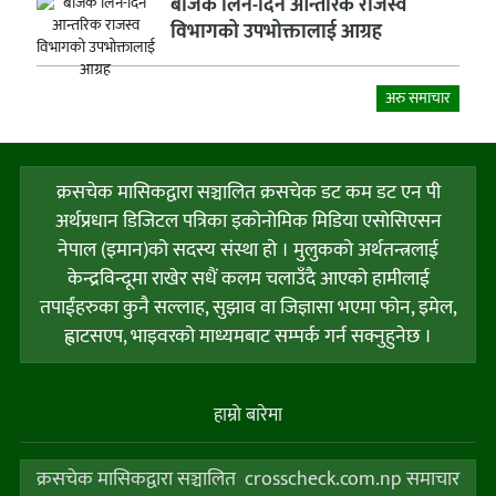
बीजक लिन-दिन आन्तरिक राजस्व
विभागको उपभोक्तालाई आग्रह
अरु समाचार
क्रसचेक मासिकद्वारा सञ्चालित क्रसचेक डट कम डट एन पी
अर्थप्रधान डिजिटल पत्रिका इकोनोमिक मिडिया एसोसिएसन
नेपाल (इमान)को सदस्य संस्था हो । मुलुकको अर्थतन्त्रलाई
केन्द्रविन्दूमा राखेर सधैं कलम चलाउँदै आएको हामीलाई
तपाईंहरुका कुनै सल्लाह, सुझाव वा जिज्ञासा भएमा फोन, इमेल,
ह्वाटसएप, भाइवरको माध्यमबाट सम्पर्क गर्न सक्नुहुनेछ ।
हाम्राे बारेमा
क्रसचेक मासिकद्वारा सञ्चालित crosscheck.com.np समाचार