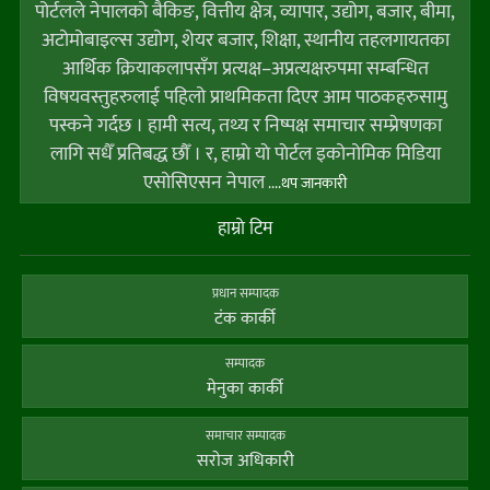
पोर्टलले नेपालको बैकिङ, वित्तीय क्षेत्र, व्यापार, उद्योग, बजार, बीमा,
अटोमोबाइल्स उद्योग, शेयर बजार, शिक्षा, स्थानीय तहलगायतका
आर्थिक क्रियाकलापसँग प्रत्यक्ष–अप्रत्यक्षरुपमा सम्बन्धित
विषयवस्तुहरुलाई पहिलो प्राथमिकता दिएर आम पाठकहरुसामु
पस्कने गर्दछ । हामी सत्य, तथ्य र निष्पक्ष समाचार सम्प्रेषणका
लागि सधैँ प्रतिबद्ध छौँ । र, हाम्राे याे पाेर्टल इकोनोमिक मिडिया
एसोसिएसन नेपाल
....थप जानकारी
हाम्राे टिम
प्रधान सम्पादक
टंक कार्की
सम्पादक
मेनुका कार्की
समाचार सम्पादक
सराेज अधिकारी