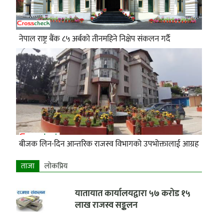
नेपाल राष्ट्र बैंक ८५ अर्बको तीनमहिने निक्षेप संकलन गर्दै
बीजक लिन-दिन आन्तरिक राजस्व विभागको उपभोक्तालाई आग्रह
ताजा
लाेकप्रिय
यातायात कार्यालयद्वारा ५७ करोड १५
लाख राजस्व सङ्कलन