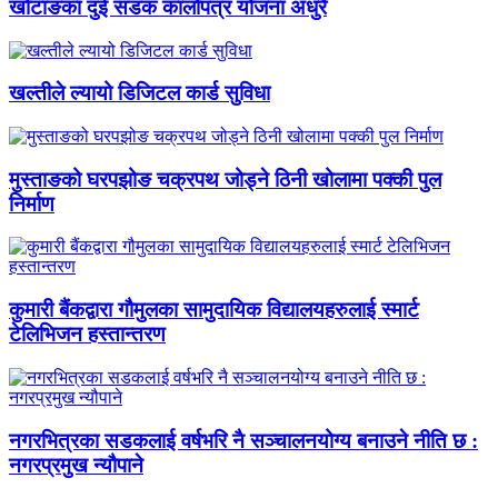
खोटाङका दुई सडक कालोपत्र योजना अधुरै
खल्तीले ल्यायो डिजिटल कार्ड सुविधा
मुस्ताङको घरपझोङ चक्रपथ जोड्ने ठिनी खोलामा पक्की पुल
निर्माण
कुमारी बैंकद्वारा गौमुलका सामुदायिक विद्यालयहरुलाई स्मार्ट
टेलिभिजन हस्तान्तरण
नगरभित्रका सडकलाई वर्षभरि नै सञ्चालनयोग्य बनाउने नीति छ :
नगरप्रमुख न्यौपाने