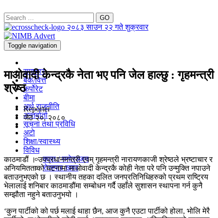
GO
२०८३ साउन २२ गते शुक्रवार
Toggle navigation
समाचार
माओवादी केन्द्रकै नेता भए पनि जेल हाल्छु : गृहमन्त्री
बैंक/वित्त
श्रेष्ठ
कर्पोरेट
बीमा
अर्थ राजनीति
Reporter
अन्तर्वार्ता
जेठ २०, २०८०
सूचना तथा प्रविधि
अटाे
शिक्षा/स्वास्थ्य
विविध
कला / मनाेरञ्जन
काठमाडौं । उपप्रधानमन्त्री एवम् गृहमन्त्री नारायणकाजी श्रेष्ठले भ्रष्टाचार र
राेजगार-खबर
अनियमितताको घटनामा माओवादी केन्द्रकै कोही नेता परे पनि उन्मुक्ति नपाउने
बताउनुभएको छ । स्थानीय तहका दलित जनप्रतिनिधिहरुको प्रथम राष्ट्रिय
भेलालाई शनिबार काठमाडौंमा सम्बोधन गर्दै उहाँले सुशासन स्थापना गर्न कुनै
सम्झौता नहुने बताउनुभयो ।
‘कुन पार्टीको को पर्छ मलाई थाहा छैन, आज कुनै एउटा पार्टीको होला, भोलि मेरै