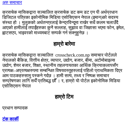
अरु समाचार
क्रसचेक मासिकद्वारा सञ्चालित क्रसचेक डट कम डट एन पी अर्थप्रधान
डिजिटल पत्रिका इकोनोमिक मिडिया एसोसिएसन नेपाल (इमान)को सदस्य
संस्था हो । मुलुकको अर्थतन्त्रलाई केन्द्रविन्दूमा राखेर सधैं कलम चलाउँदै
आएको हामीलाई तपाईंहरुका कुनै सल्लाह, सुझाव वा जिज्ञासा भएमा फोन, इमेल,
ह्वाटसएप, भाइवरको माध्यमबाट सम्पर्क गर्न सक्नुहुनेछ ।
हाम्राे बारेमा
क्रसचेक मासिकद्वारा सञ्चालित crosscheck.com.np समाचार पोर्टलले
नेपालको बैकिङ, वित्तीय क्षेत्र, व्यापार, उद्योग, बजार, बीमा, अटोमोबाइल्स
उद्योग, शेयर बजार, शिक्षा, स्थानीय तहलगायतका आर्थिक क्रियाकलापसँग
प्रत्यक्ष–अप्रत्यक्षरुपमा सम्बन्धित विषयवस्तुहरुलाई पहिलो प्राथमिकता दिएर
आम पाठकहरुसामु पस्कने गर्दछ । हामी सत्य, तथ्य र निष्पक्ष समाचार
सम्प्रेषणका लागि सधैँ प्रतिबद्ध छौँ । र, हाम्राे याे पाेर्टल इकोनोमिक मिडिया
एसोसिएसन नेपाल
....थप जानकारी
हाम्राे टिम
प्रधान सम्पादक
टंक कार्की