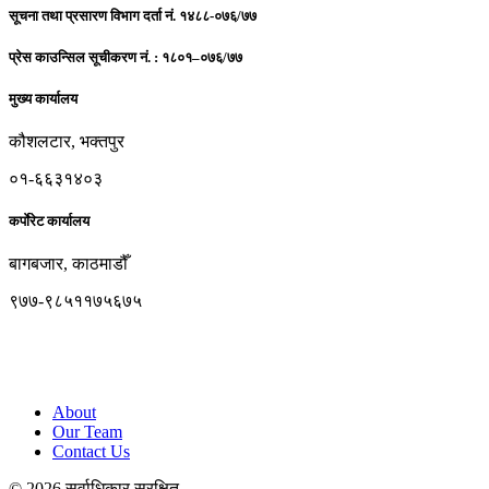
सूचना तथा प्रसारण विभाग दर्ता नं. १४८८-०७६/७७
प्रेस काउन्सिल सूचीकरण नं. : १८०१–०७६/७७
मुख्य कार्यालय
कौशलटार, भक्तपुर
०१-६६३१४०३
कर्पाेरेट कार्यालय
बागबजार, काठमाडौँ
९७७-९८५११७५६७५
cross.check23@gmail.com
www.crosscheck.com.np
About
Our Team
Contact Us
© 2026 सर्वाधिकार सुरक्षित