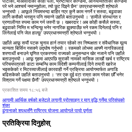
पार्टीको, माओवादीको कोही पर्ला, भ्रष्टाचार काण्डमा, अनियमितताको काण्डमा
परे भने आश्चर्य नमान्नुहोला, त्यो छुट दिइने छैन’ उपप्रधानमन्त्री श्रेष्ठले
भन्नुभयो । आफूले नियमभन्दा बाहिर गएर कुनै काम नगर्ने र सरुवा, बढुवाका
लागि कसैको भनसुन पनि नमान्ने उहाँले बताउनुभयो । ‘हामीले संस्थागत र
प्रणालीगत रुपमा काम गर्न जरुरी छ । खबरदार ! अब कोही कसैले सरुवा,
बढुवाको निम्ति म भन्दिन्छु भनेर नागरिक झुक्याउँछ भने रकम दिनेलाई पनि र
लिनेलाई पनि जेल हाल्छु’ उपप्रधानमन्त्री श्रेष्ठले भन्नुभयो ।
उहाँले आफू सयौं पटक चुनाव हार्न तयार रहेको तर निष्पक्षता र संवैधानिक मूल्य
मान्यता बिर्सिन नसक्ने उद्घोष गर्नुभयो । रकमको लोभमा आफ्नै नागरिकलाई
शरणार्थी बनाउने घृणित प्रकरणमा राज्यको अनुसन्धान खेर नजाने पनि उहाँले
बताउनुभयो । आफू गृहमा आएपछि सुराकी नामको मासिक लाखौं खर्च र राष्ट्रिय
परिचयपत्रको डाटा सम्बन्धि काम विदेशी कम्पनीलाई दिने तयारी खारेज
भइसकेको र मिटरव्याजीलाई कारवाही गर्ने प्रक्रिया आयोगमार्फत अगाडि
बढिसकेको उहाँले बताउनुभयो । ‘तर एक दुई वटा राम्रा काम गरेका छौँ भनेर
विश्राम गर्ने पक्षमा छैनौं’ उपप्रधानमन्त्री श्रेष्ठले भन्नुभयो ।
प्रकाशित समय १८:५६ बजे
पछिल्लाे
आगामी आर्थिक वर्षको बजेटले लगानी प्रोत्साहन र माग वृद्धि गर्नेमा परिसंघको
-
शंका
अघिल्लाे
ढुंगानाको शपथसँगै राष्ट्रिय योजना आयोगले पायो पूर्णता
-
प्रतिक्रिया दिनुहोस्