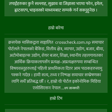
तपाईंहरुका कुनै सल्लाह, सुझाव वा जिज्ञासा भएमा फोन, इमेल,
ह्वाटसएप, भाइवरको माध्यमबाट सम्पर्क गर्न सक्नुहुनेछ ।
हाम्राे बारेमा
क्रसचेक मासिकद्वारा सञ्चालित crosscheck.com.np समाचार
पोर्टलले नेपालको बैकिङ, वित्तीय क्षेत्र, व्यापार, उद्योग, बजार, बीमा,
अटोमोबाइल्स उद्योग, शेयर बजार, शिक्षा, स्थानीय तहलगायतका
आर्थिक क्रियाकलापसँग प्रत्यक्ष–अप्रत्यक्षरुपमा सम्बन्धित
विषयवस्तुहरुलाई पहिलो प्राथमिकता दिएर आम पाठकहरुसामु
पस्कने गर्दछ । हामी सत्य, तथ्य र निष्पक्ष समाचार सम्प्रेषणका
लागि सधैँ प्रतिबद्ध छौँ । र, हाम्राे याे पाेर्टल इकोनोमिक मिडिया
एसोसिएसन नेपाल
....थप जानकारी
हाम्राे टिम