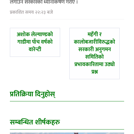
लगाउन सरकारको ध्यानाकर्षण गराए ।
प्रकाशित समय २२:२३ बजे
पछिल्लाे
अघिल्लाे
अशोक लेल्याण्डको
महँगी र
-
-
गाडीमा पाँच वर्षको
कालोबजारीविरुद्धको
वारेन्टी
सरकारी अनुगमन
समितिको
प्रभावकारितामा उठ्यो
प्रश्न
प्रतिक्रिया दिनुहोस्
सम्बन्धित शीर्षकहरु