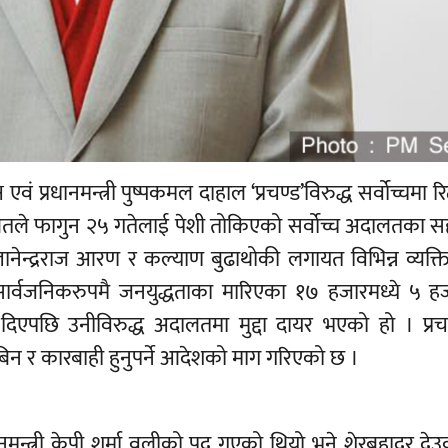
वं प्रधानमन्त्री पुष्पकमल दाहाल ‘प्रचण्ड’विरुद्ध सर्वोच्चमा रिट
दालतले फागुन २५ गतेलाई पेशी तोकिएको सर्वोच्च अदालतका 
 ज्ञानेन्द्रराज आरण र कल्याण बुढाथोकी लगायत विभिन्न व्यक्त
डले सार्वजनिकरुपमै जनयुद्धताका मारिएका १७ हजारमध्ये ५ 
ि दिएपछि उनीविरुद्ध अदालतमा मुद्दा दायर भएको हो । प्र
िन र कारबाही हुनुपर्ने आदेशको माग गरिएको छ ।
मन्त्री केपी शर्मा वलीको पद गएको थियो भने शेरबहादुर दे