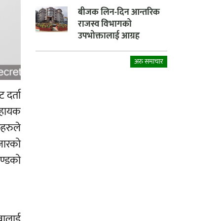
बीजक लिन-दिन आन्तरिक
राजस्व विभागको
उपभोक्तालाई आग्रह
अरु समाचार
 दर्ता
सहायक
िहरुले
हजारको
चण्डको
उवालाई