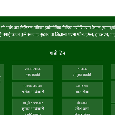
ी अर्थप्रधान डिजिटल पत्रिका इकोनोमिक मिडिया एसोसिएसन नेपाल (इमान)को सदस्
पाईंहरुका कुनै सल्लाह, सुझाव वा जिज्ञासा भएमा फोन, इमेल, ह्वाटसएप, भाइवर
हाम्राे टिम
प्रधान सम्पादक
सम्पादक
टंक कार्की
मेनुका कार्की
,
य
समाचार सम्पादक
व्यवस्थापक
सराेज अधिकारी
आर. राेका
कानूनी सल्लाहकार
संवाददाता
कुमार अधिकारी
रमेश थापा