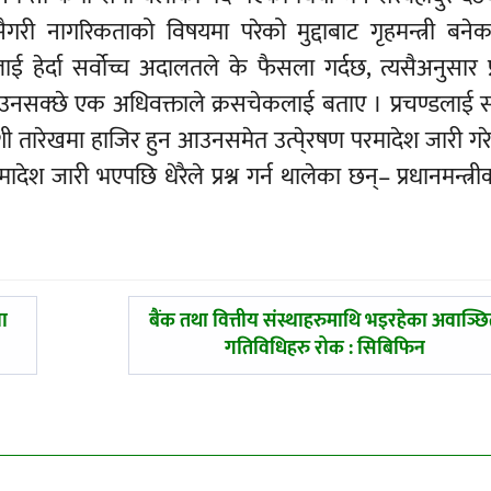
्यसैगरी नागरिकताको विषयमा परेको मुद्दाबाट गृहमन्त्री बने
ेर्दा सर्वोच्च अदालतले के फैसला गर्दछ, त्यसैअनुसार प
िति आउनसक्छे एक अधिवक्ताले क्रसचेकलाई बताए । प्रचण्डलाई सर
ी तारेखमा हाजिर हुन आउनसमेत उत्पे्रषण परमादेश जारी गर
ेश जारी भएपछि धेरैले प्रश्न गर्न थालेका छन्– प्रधानमन्त्र
अघिल्लाे
ा
बैंक तथा वित्तीय संस्थाहरुमाथि भइरहेका अवाञ्छ
-
गतिविधिहरु रोक : सिबिफिन