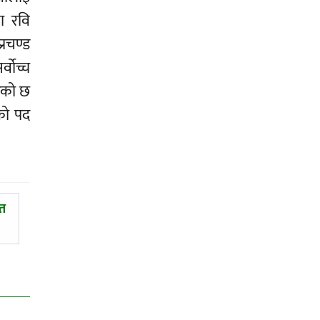
का रवि
्रचण्ड
्वोच्च
ेको छ
ीको पद
ित