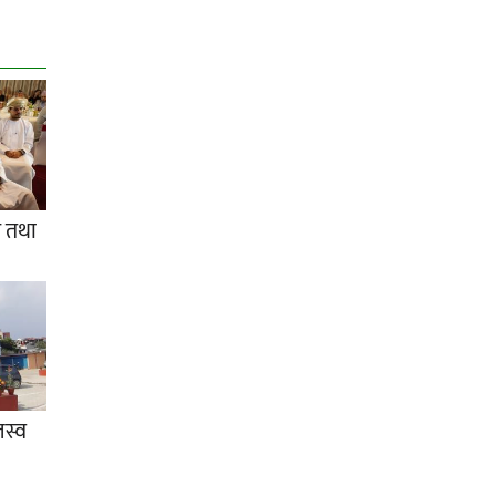
र तथा
स्व