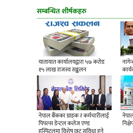
सम्बन्धित शीर्षकहरु
यातायात कार्यालयद्वारा ५७ करोड
नागे
१५ लाख राजस्व सङ्कलन
कार्य
नेपाल बैंकका ग्राहक र कर्मचारीलाई
नेपाल
पिपल्स डेन्टल कलेज एण्ड
निक्ष
हस्पिटलमा विशेष छुट सुविधा हुने