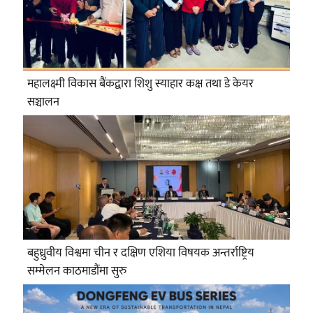
महालक्ष्मी विकास बैंकद्वारा शिशु स्याहार कक्ष तथा डे केयर
सञ्चालन
बहुध्रुवीय विश्वमा चीन र दक्षिण एशिया विषयक अन्तर्राष्ट्रिय
सम्मेलन काठमाडौंमा सुरु