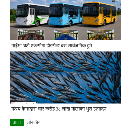
नाईमा अटो एक्स्पोमा डोङफेङ बस सार्वजनिक हुने
मत्स्य केन्द्रद्वारा चार करोड ३८ लाख माछाका भुरा उत्पादन
ताजा
लाेकप्रिय