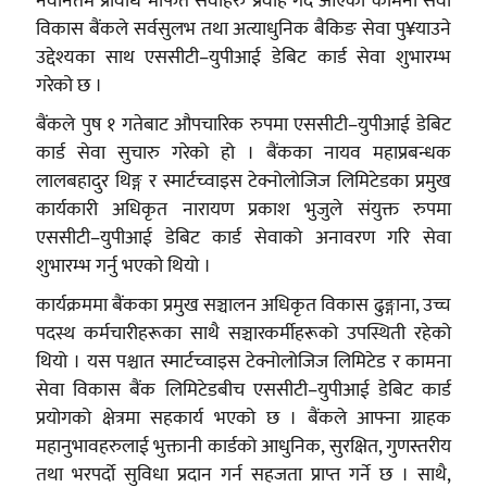
नवीनतम प्रविधि मार्फत सेवाहरु प्रवाह गर्दै आएको कामना सेवा
विकास बैंकले सर्वसुलभ तथा अत्याधुनिक बैकिङ सेवा पु¥याउने
उद्देश्यका साथ एससीटी–युपीआई डेबिट कार्ड सेवा शुभारम्भ
गरेको छ ।
बैंकले पुष १ गतेबाट औपचारिक रुपमा एससीटी–युपीआई डेबिट
कार्ड सेवा सुचारु गरेको हो । बैंकका नायव महाप्रबन्धक
लालबहादुर थिङ्ग र स्मार्टच्वाइस टेक्नोलोजिज लिमिटेडका प्रमुख
कार्यकारी अधिकृत नारायण प्रकाश भुजुले संयुक्त रुपमा
एससीटी–युपीआई डेबिट कार्ड सेवाको अनावरण गरि सेवा
शुभारम्भ गर्नु भएको थियो ।
कार्यक्रममा बैंकका प्रमुख सञ्चालन अधिकृत विकास ढुङ्गाना, उच्च
पदस्थ कर्मचारीहरूका साथै सञ्चारकर्मीहरूको उपस्थिती रहेको
थियो । यस पश्चात स्मार्टच्वाइस टेक्नोलोजिज लिमिटेड र कामना
सेवा विकास बैंक लिमिटेडबीच एससीटी–युपीआई डेबिट कार्ड
प्रयोगको क्षेत्रमा सहकार्य भएको छ । बैंकले आफ्ना ग्राहक
महानुभावहरुलाई भुक्तानी कार्डको आधुनिक, सुरक्षित, गुणस्तरीय
तथा भरपर्दो सुविधा प्रदान गर्न सहजता प्राप्त गर्ने छ । साथै,