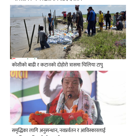
कोशीको बाढी र कटानको दोहोरो त्रासमा चिलिया टापु
समृद्धिका लागि अनुसन्धान, नवप्रर्वतन र आविस्कारलाई