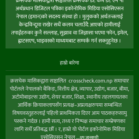
क्रसचेक मासिकद्वारा सञ्चालित क्रसचेक डट कम डट एन पी
अर्थप्रधान डिजिटल पत्रिका इकोनोमिक मिडिया एसोसिएसन
नेपाल (इमान)को सदस्य संस्था हो । मुलुकको अर्थतन्त्रलाई
केन्द्रविन्दूमा राखेर सधैं कलम चलाउँदै आएको हामीलाई
तपाईंहरुका कुनै सल्लाह, सुझाव वा जिज्ञासा भएमा फोन, इमेल,
ह्वाटसएप, भाइवरको माध्यमबाट सम्पर्क गर्न सक्नुहुनेछ ।
हाम्राे बारेमा
क्रसचेक मासिकद्वारा सञ्चालित crosscheck.com.np समाचार
पोर्टलले नेपालको बैकिङ, वित्तीय क्षेत्र, व्यापार, उद्योग, बजार, बीमा,
अटोमोबाइल्स उद्योग, शेयर बजार, शिक्षा, स्थानीय तहलगायतका
आर्थिक क्रियाकलापसँग प्रत्यक्ष–अप्रत्यक्षरुपमा सम्बन्धित
विषयवस्तुहरुलाई पहिलो प्राथमिकता दिएर आम पाठकहरुसामु
पस्कने गर्दछ । हामी सत्य, तथ्य र निष्पक्ष समाचार सम्प्रेषणका
लागि सधैँ प्रतिबद्ध छौँ । र, हाम्राे याे पाेर्टल इकोनोमिक मिडिया
एसोसिएसन नेपाल
....थप जानकारी